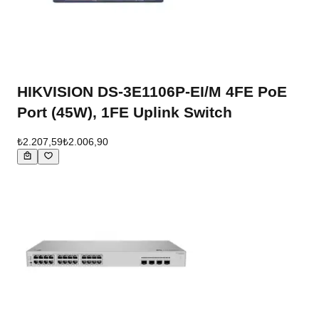
HIKVISION DS-3E1106P-EI/M 4FE PoE
Port (45W), 1FE Uplink Switch
₺2.207,59
₺2.006,90