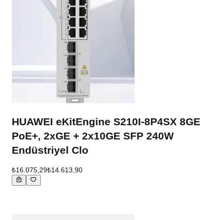
HUAWEI eKitEngine S210I-8P4SX 8GE
PoE+, 2xGE + 2x10GE SFP 240W
Endüstriyel Clo
₺16.075,29
₺14.613,90