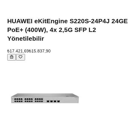
HUAWEI eKitEngine S220S-24P4J 24GE
PoE+ (400W), 4x 2,5G SFP L2
Yönetilebilir
₺17.421,69
₺15.837,90