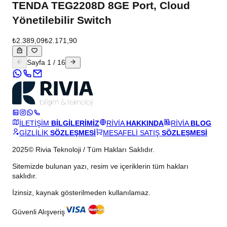
TENDA TEG2208D 8GE Port, Cloud
Yönetilebilir Switch
₺2.389,09
₺2.171,90
Sayfa
1
/
16
İLETİŞİM
BİLGİLERİMİZ
RİVİA
HAKKINDA
RİVİA
BLOG
GİZLİLİK
SÖZLEŞMESİ
MESAFELİ SATIŞ
SÖZLEŞMESİ
2025© Rivia Teknoloji / Tüm Hakları Saklıdır.
Sitemizde bulunan yazı, resim ve içeriklerin tüm hakları
saklıdır.
İzinsiz, kaynak gösterilmeden kullanılamaz.
Güvenli Alışveriş