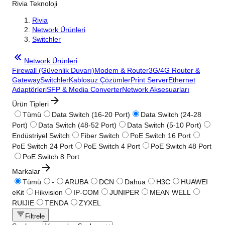
Rivia Teknoloji
Rivia
Network Ürünleri
Switchler
Network Ürünleri
Firewall (Güvenlik Duvarı)
Modem & Router
3G/4G Router &
Gateway
Switchler
Kablosuz Çözümler
Print Server
Ethernet
Adaptörleri
SFP & Media Converter
Network Aksesuarları
Ürün Tipleri
Tümü
Data Switch (16-20 Port)
Data Switch (24-28
Port)
Data Switch (48-52 Port)
Data Switch (5-10 Port)
Endüstriyel Switch
Fiber Switch
PoE Switch 16 Port
PoE Switch 24 Port
PoE Switch 4 Port
PoE Switch 48 Port
PoE Switch 8 Port
Markalar
Tümü
-
ARUBA
DCN
Dahua
H3C
HUAWEI
eKit
Hikvision
IP-COM
JUNIPER
MEAN WELL
RUIJIE
TENDA
ZYXEL
Filtrele