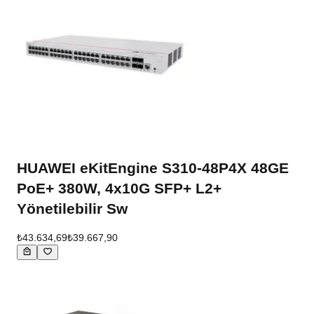
HUAWEI eKitEngine S310-48P4X 48GE
PoE+ 380W, 4x10G SFP+ L2+
Yönetilebilir Sw
₺43.634,69
₺39.667,90