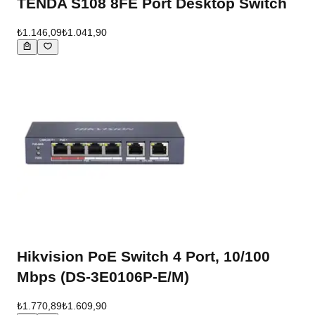
TENDA S108 8FE Port Desktop Switch
₺1.146,09
₺1.041,90
Hikvision PoE Switch 4 Port, 10/100
Mbps (DS-3E0106P-E/M)
₺1.770,89
₺1.609,90