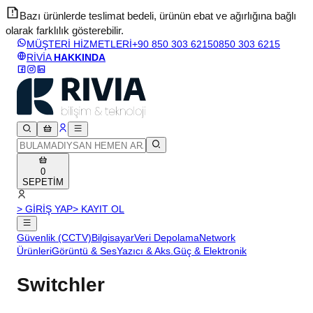
Bazı ürünlerde teslimat bedeli, ürünün ebat ve ağırlığına bağlı
olarak farklılık gösterebilir.
v
MÜŞTERİ HİZMETLERİ
+90 850 303 6215
0850 303 6215
RİVİA
HAKKINDA
0
SEPETİM
> GİRİŞ YAP
> KAYIT OL
Güvenlik (CCTV)
Bilgisayar
Veri Depolama
Network
Ürünleri
Görüntü & Ses
Yazıcı & Aks.
Güç & Elektronik
Switchler