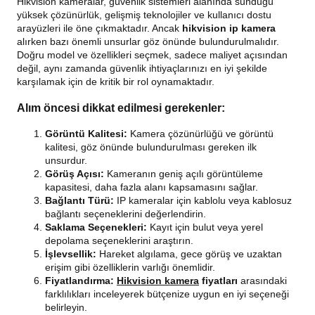
Hikvision kameralar, güvenlik sistemleri alanında sunduğu
yüksek çözünürlük, gelişmiş teknolojiler ve kullanıcı dostu
arayüzleri ile öne çıkmaktadır. Ancak
hikvision ip kamera
alırken bazı önemli unsurlar göz önünde bulundurulmalıdır.
Doğru model ve özellikleri seçmek, sadece maliyet açısından
değil, aynı zamanda güvenlik ihtiyaçlarınızı en iyi şekilde
karşılamak için de kritik bir rol oynamaktadır.
Alım öncesi dikkat edilmesi gerekenler:
Görüntü Kalitesi:
Kamera çözünürlüğü ve görüntü
kalitesi, göz önünde bulundurulması gereken ilk
unsurdur.
Görüş Açısı:
Kameranın geniş açılı görüntüleme
kapasitesi, daha fazla alanı kapsamasını sağlar.
Bağlantı Türü:
IP kameralar için kablolu veya kablosuz
bağlantı seçeneklerini değerlendirin.
Saklama Seçenekleri:
Kayıt için bulut veya yerel
depolama seçeneklerini araştırın.
İşlevsellik:
Hareket algılama, gece görüş ve uzaktan
erişim gibi özelliklerin varlığı önemlidir.
Fiyatlandırma:
Hikvision kamera
fiyatları
arasındaki
farklılıkları inceleyerek bütçenize uygun en iyi seçeneği
belirleyin.