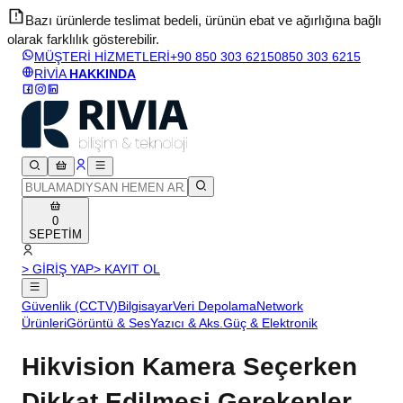
Bazı ürünlerde teslimat bedeli, ürünün ebat ve ağırlığına bağlı
olarak farklılık gösterebilir.
v
MÜŞTERİ HİZMETLERİ
+90 850 303 6215
0850 303 6215
RİVİA
HAKKINDA
0
SEPETİM
> GİRİŞ YAP
> KAYIT OL
Güvenlik (CCTV)
Bilgisayar
Veri Depolama
Network
Ürünleri
Görüntü & Ses
Yazıcı & Aks.
Güç & Elektronik
Hikvision Kamera Seçerken
Dikkat Edilmesi Gerekenler