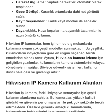
Hareket Algılama:
Şüpheli hareketleri otomatik olarak
tespit eder.
Gece Görüşü:
Karanlık ortamlarda dahi net görüntü
sağlar.
Kayıt Seçenekleri:
Farklı kayıt modları ile esneklik
sunar.
Dayanıklılık:
Hava koşullarına dayanıklı tasarımlar ile
uzun ömürlü kullanım.
Hikvision IP kameralar, hem iç hem de dış mekanlarda
kullanıma uygun çok çeşitli modeller sunmaktadır. Bu çeşitlilik,
kullanıcıların ihtiyaçlarına göre en uygun seçeneği tercih
etmelerine olanak tanır. Ayrıca,
Hikvision kamera izleme
için
geliştirilen yazılımlar, kullanıcıların kamera sistemlerini kolayca
yönetmelerini sağlar. Böylece güvenlik sistemleri, kullanıcı
dostu hale gelir ve güvenliği artırır.
Hikvision IP Kamera Kullanım Alanları
Hikvision ip kamera, farklı ihtiyaç ve senaryolar için çeşitli
kullanım alanlarına sahiptir. Bu kameralar, yüksek kaliteli
görüntü ve güvenilir performansları ile pek çok sektörde tercih
edilmektedir. Özellikle güvenlik amaçlı kullanımlarında,
kullanıcıların beklentilerini karşılayacak özelliklerle