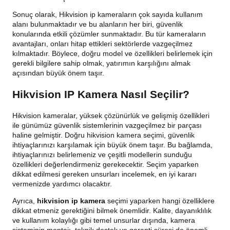
Sonuç olarak, Hikvision ip kameraların çok sayıda kullanım
alanı bulunmaktadır ve bu alanların her biri, güvenlik
konularında etkili çözümler sunmaktadır. Bu tür kameraların
avantajları, onları hitap ettikleri sektörlerde vazgeçilmez
kılmaktadır. Böylece, doğru model ve özellikleri belirlemek için
gerekli bilgilere sahip olmak, yatırımın karşılığını almak
açısından büyük önem taşır.
Hikvision IP Kamera Nasıl Seçilir?
Hikvision kameralar, yüksek çözünürlük ve gelişmiş özellikleri
ile günümüz güvenlik sistemlerinin vazgeçilmez bir parçası
haline gelmiştir. Doğru hikvision kamera seçimi, güvenlik
ihtiyaçlarınızı karşılamak için büyük önem taşır. Bu bağlamda,
ihtiyaçlarınızı belirlemeniz ve çeşitli modellerin sunduğu
özellikleri değerlendirmeniz gerekecektir. Seçim yaparken
dikkat edilmesi gereken unsurları incelemek, en iyi kararı
vermenizde yardımcı olacaktır.
Ayrıca,
hikvision ip kamera
seçimi yaparken hangi özelliklere
dikkat etmeniz gerektiğini bilmek önemlidir. Kalite, dayanıklılık
ve kullanım kolaylığı gibi temel unsurlar dışında, kamera
sisteminin montajı, teknik destek ve garanti süresi de önemli