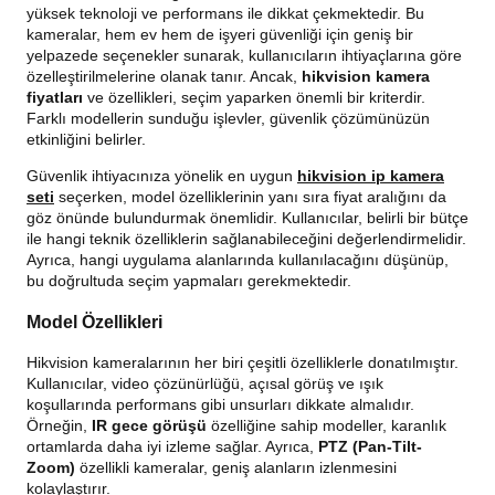
yüksek teknoloji ve performans ile dikkat çekmektedir. Bu
kameralar, hem ev hem de işyeri güvenliği için geniş bir
yelpazede seçenekler sunarak, kullanıcıların ihtiyaçlarına göre
özelleştirilmelerine olanak tanır. Ancak,
hikvision kamera
fiyatları
ve özellikleri, seçim yaparken önemli bir kriterdir.
Farklı modellerin sunduğu işlevler, güvenlik çözümünüzün
etkinliğini belirler.
Güvenlik ihtiyacınıza yönelik en uygun
hikvision ip kamera
seti
seçerken, model özelliklerinin yanı sıra fiyat aralığını da
göz önünde bulundurmak önemlidir. Kullanıcılar, belirli bir bütçe
ile hangi teknik özelliklerin sağlanabileceğini değerlendirmelidir.
Ayrıca, hangi uygulama alanlarında kullanılacağını düşünüp,
bu doğrultuda seçim yapmaları gerekmektedir.
Model Özellikleri
Hikvision kameralarının her biri çeşitli özelliklerle donatılmıştır.
Kullanıcılar, video çözünürlüğü, açısal görüş ve ışık
koşullarında performans gibi unsurları dikkate almalıdır.
Örneğin,
IR gece görüşü
özelliğine sahip modeller, karanlık
ortamlarda daha iyi izleme sağlar. Ayrıca,
PTZ (Pan-Tilt-
Zoom)
özellikli kameralar, geniş alanların izlenmesini
kolaylaştırır.