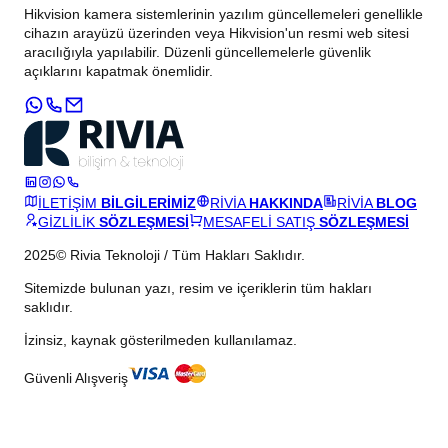
Hikvision kamera sistemlerinin yazılım güncellemeleri genellikle
cihazın arayüzü üzerinden veya Hikvision'un resmi web sitesi
aracılığıyla yapılabilir. Düzenli güncellemelerle güvenlik
açıklarını kapatmak önemlidir.
İLETİŞİM
BİLGİLERİMİZ
RİVİA
HAKKINDA
RİVİA
BLOG
GİZLİLİK
SÖZLEŞMESİ
MESAFELİ SATIŞ
SÖZLEŞMESİ
2025© Rivia Teknoloji / Tüm Hakları Saklıdır.
Sitemizde bulunan yazı, resim ve içeriklerin tüm hakları
saklıdır.
İzinsiz, kaynak gösterilmeden kullanılamaz.
Güvenli Alışveriş