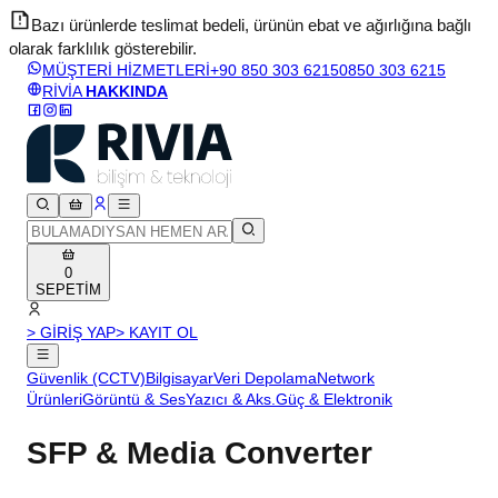
Bazı ürünlerde teslimat bedeli, ürünün ebat ve ağırlığına bağlı
olarak farklılık gösterebilir.
v
MÜŞTERİ HİZMETLERİ
+90 850 303 6215
0850 303 6215
RİVİA
HAKKINDA
0
SEPETİM
> GİRİŞ YAP
> KAYIT OL
Güvenlik (CCTV)
Bilgisayar
Veri Depolama
Network
Ürünleri
Görüntü & Ses
Yazıcı & Aks.
Güç & Elektronik
SFP & Media Converter