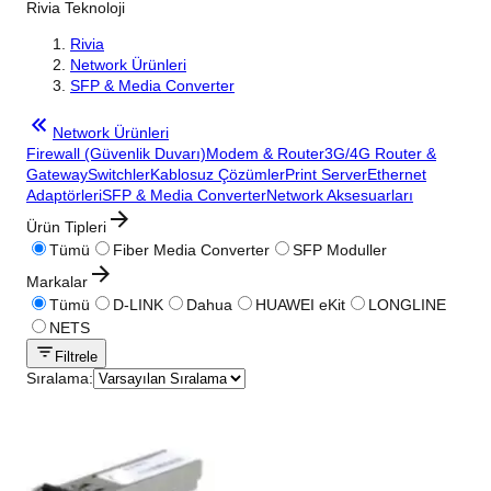
Rivia Teknoloji
Rivia
Network Ürünleri
SFP & Media Converter
Network Ürünleri
Firewall (Güvenlik Duvarı)
Modem & Router
3G/4G Router &
Gateway
Switchler
Kablosuz Çözümler
Print Server
Ethernet
Adaptörleri
SFP & Media Converter
Network Aksesuarları
Ürün Tipleri
Tümü
Fiber Media Converter
SFP Moduller
Markalar
Tümü
D-LINK
Dahua
HUAWEI eKit
LONGLINE
NETS
Filtrele
Sıralama: