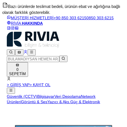
Bazı ürünlerde teslimat bedeli, ürünün ebat ve ağırlığına bağlı
olarak farklılık gösterebilir.
v
MÜŞTERİ HİZMETLERİ
+90 850 303 6215
0850 303 6215
RİVİA
HAKKINDA
0
SEPETİM
> GİRİŞ YAP
> KAYIT OL
Güvenlik (CCTV)
Bilgisayar
Veri Depolama
Network
Ürünleri
Görüntü & Ses
Yazıcı & Aks.
Güç & Elektronik