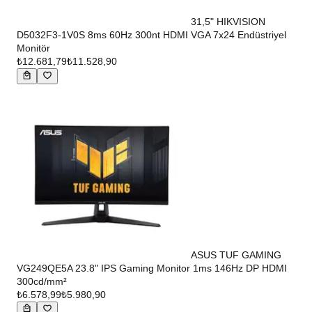
31,5" HIKVISION
D5032F3-1V0S 8ms 60Hz 300nt HDMI VGA 7x24 Endüstriyel
Monitör
₺12.681,79
₺11.528,90
ASUS TUF GAMING
VG249QE5A 23.8" IPS Gaming Monitor 1ms 146Hz DP HDMI
300cd/mm²
₺6.578,99
₺5.980,90