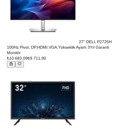
27" DELL P2725H
100Hz Pivot, DP,HDMI,VGA,Yükseklik Ayarlı 3Yıl Garanti
Monitör
₺10.683,09
₺9.711,90