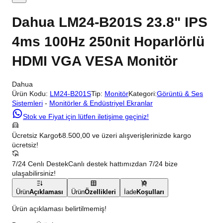
Dahua LM24-B201S 23.8" IPS
4ms 100Hz 250nit Hoparlörlü
HDMI VGA VESA Monitör
Dahua
Ürün Kodu:
LM24-B201S
Tip:
Monitör
Kategori:
Görüntü & Ses
Sistemleri
-
Monitörler & Endüstriyel Ekranlar
Stok ve Fiyat için lütfen iletişime geçiniz!
Ücretsiz Kargo
₺8.500,00 ve üzeri alışverişlerinizde kargo
ücretsiz!
7/24 Cenlı Destek
Canlı destek hattımızdan 7/24 bize
ulaşabilirsiniz!
Ürün
Açıklaması
Ürün
Özellikleri
İade
Koşulları
Ürün açıklaması belirtilmemiş!