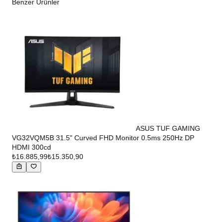
Benzer Ürünler
ASUS TUF GAMING
VG32VQM5B 31.5" Curved FHD Monitor 0.5ms 250Hz DP
HDMI 300cd
₺16.885,99
₺15.350,90