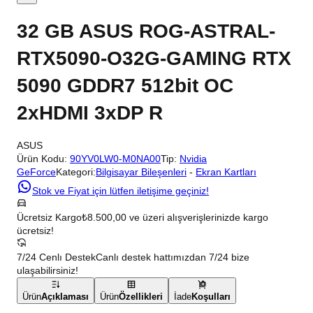
32 GB ASUS ROG-ASTRAL-
RTX5090-O32G-GAMING RTX
5090 GDDR7 512bit OC
2xHDMI 3xDP R
ASUS
Ürün Kodu:
90YV0LW0-M0NA00
Tip:
Nvidia
GeForce
Kategori:
Bilgisayar Bileşenleri
-
Ekran Kartları
Stok ve Fiyat için lütfen iletişime geçiniz!
Ücretsiz Kargo
₺8.500,00 ve üzeri alışverişlerinizde kargo
ücretsiz!
7/24 Cenlı Destek
Canlı destek hattımızdan 7/24 bize
ulaşabilirsiniz!
Ürün
Açıklaması
Ürün
Özellikleri
İade
Koşulları