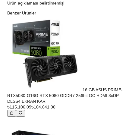
Ürün açıklaması belirtilmemiş!
Benzer Ürünler
16 GB ASUS PRIME-
RTX5080-O16G RTX 5080 GDDR7 256bit OC HDMI 3xDP
DLSS4 EKRAN KAR
₺115.106,09
₺104.641,90