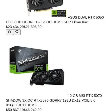
ASUS DUAL RTX 5050
O8G 8GB GDDR6 128Bit OC HDMI 3xDP Ekran Kartı
₺23.434,29
₺21.303,90
12 GB MSI RTX 5070
SHADOW 3X OC RTX5070 GDRR7 192B DX12 PCIE 5.0
X16(3XDP1XHDMI)
₺50.867,19
₺46.242,90