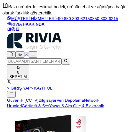
Bazı ürünlerde teslimat bedeli, ürünün ebat ve ağırlığına bağlı
olarak farklılık gösterebilir.
v
MÜŞTERİ HİZMETLERİ
+90 850 303 6215
0850 303 6215
RİVİA
HAKKINDA
0
SEPETİM
> GİRİŞ YAP
> KAYIT OL
Güvenlik (CCTV)
Bilgisayar
Veri Depolama
Network
Ürünleri
Görüntü & Ses
Yazıcı & Aks.
Güç & Elektronik