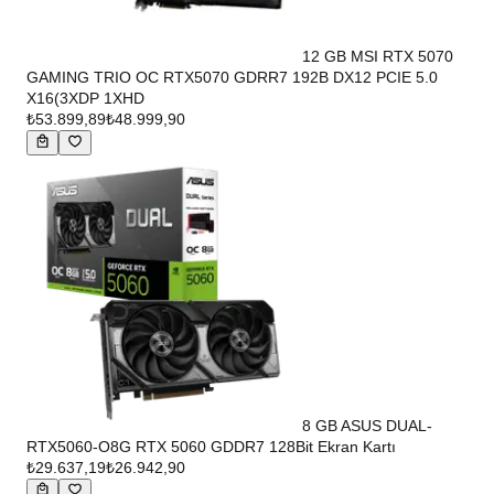
12 GB MSI RTX 5070
GAMING TRIO OC RTX5070 GDRR7 192B DX12 PCIE 5.0
X16(3XDP 1XHD
₺53.899,89
₺48.999,90
8 GB ASUS DUAL-
RTX5060-O8G RTX 5060 GDDR7 128Bit Ekran Kartı
₺29.637,19
₺26.942,90