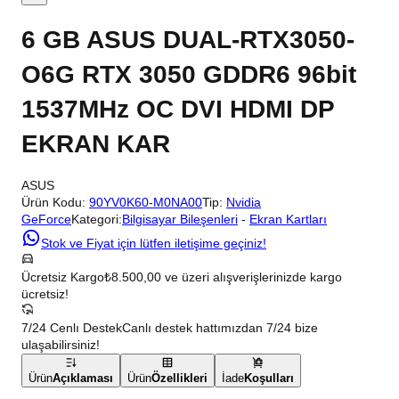
6 GB ASUS DUAL-RTX3050-
O6G RTX 3050 GDDR6 96bit
1537MHz OC DVI HDMI DP
EKRAN KAR
ASUS
Ürün Kodu:
90YV0K60-M0NA00
Tip:
Nvidia
GeForce
Kategori:
Bilgisayar Bileşenleri
-
Ekran Kartları
Stok ve Fiyat için lütfen iletişime geçiniz!
Ücretsiz Kargo
₺8.500,00 ve üzeri alışverişlerinizde kargo
ücretsiz!
7/24 Cenlı Destek
Canlı destek hattımızdan 7/24 bize
ulaşabilirsiniz!
Ürün
Açıklaması
Ürün
Özellikleri
İade
Koşulları