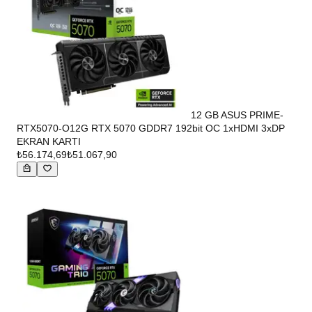
12 GB ASUS PRIME-
RTX5070-O12G RTX 5070 GDDR7 192bit OC 1xHDMI 3xDP
EKRAN KARTI
₺56.174,69
₺51.067,90