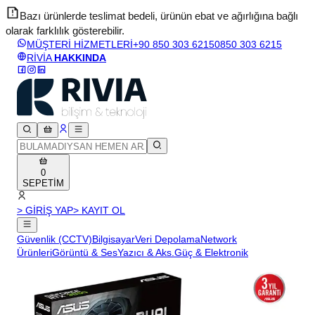
Bazı ürünlerde teslimat bedeli, ürünün ebat ve ağırlığına bağlı
olarak farklılık gösterebilir.
v
MÜŞTERİ HİZMETLERİ
+90 850 303 6215
0850 303 6215
RİVİA
HAKKINDA
0
SEPETİM
> GİRİŞ YAP
> KAYIT OL
Güvenlik (CCTV)
Bilgisayar
Veri Depolama
Network
Ürünleri
Görüntü & Ses
Yazıcı & Aks.
Güç & Elektronik