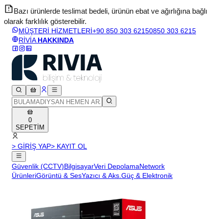
Bazı ürünlerde teslimat bedeli, ürünün ebat ve ağırlığına bağlı
olarak farklılık gösterebilir.
v
MÜŞTERİ HİZMETLERİ
+90 850 303 6215
0850 303 6215
RİVİA
HAKKINDA
0
SEPETİM
> GİRİŞ YAP
> KAYIT OL
Güvenlik (CCTV)
Bilgisayar
Veri Depolama
Network
Ürünleri
Görüntü & Ses
Yazıcı & Aks.
Güç & Elektronik