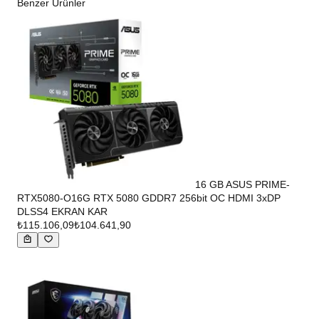
Benzer Ürünler
16 GB ASUS PRIME-
RTX5080-O16G RTX 5080 GDDR7 256bit OC HDMI 3xDP
DLSS4 EKRAN KAR
₺115.106,09
₺104.641,90