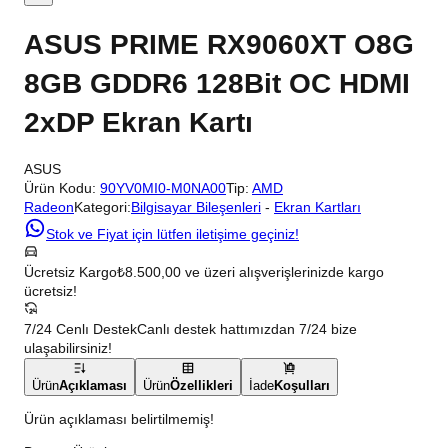
ASUS PRIME RX9060XT O8G
8GB GDDR6 128Bit OC HDMI
2xDP Ekran Kartı
ASUS
Ürün Kodu:
90YV0MI0-M0NA00
Tip:
AMD
Radeon
Kategori:
Bilgisayar Bileşenleri
-
Ekran Kartları
Stok ve Fiyat için lütfen iletişime geçiniz!
Ücretsiz Kargo
₺8.500,00 ve üzeri alışverişlerinizde kargo
ücretsiz!
7/24 Cenlı Destek
Canlı destek hattımızdan 7/24 bize
ulaşabilirsiniz!
Ürün
Açıklaması
Ürün
Özellikleri
İade
Koşulları
Ürün açıklaması belirtilmemiş!