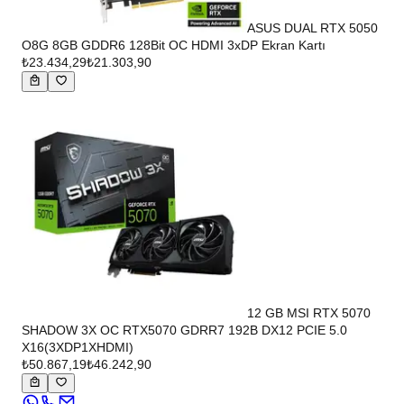
ASUS DUAL RTX 5050
O8G 8GB GDDR6 128Bit OC HDMI 3xDP Ekran Kartı
₺23.434,29
₺21.303,90
12 GB MSI RTX 5070
SHADOW 3X OC RTX5070 GDRR7 192B DX12 PCIE 5.0
X16(3XDP1XHDMI)
₺50.867,19
₺46.242,90