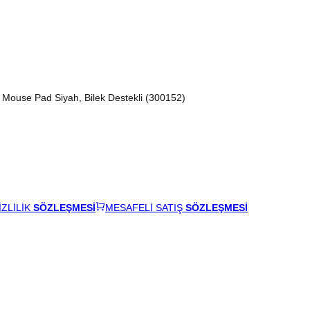
Mouse Pad Siyah, Bilek Destekli (300152)
İZLİLİK
SÖZLEŞMESİ
MESAFELİ SATIŞ
SÖZLEŞMESİ