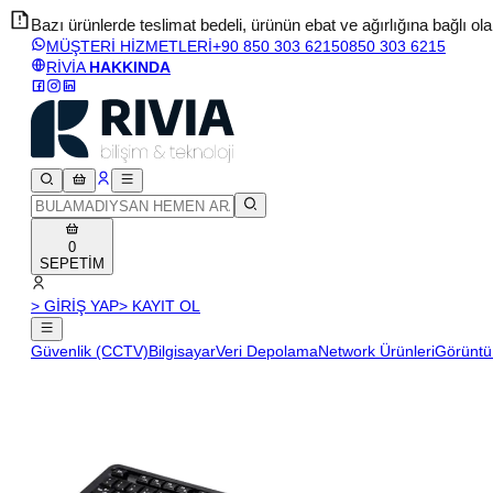
Bazı ürünlerde teslimat bedeli, ürünün ebat ve ağırlığına bağlı olara
MÜŞTERİ HİZMETLERİ
+90 850 303 6215
0850 303 6215
RİVİA
HAKKINDA
0
SEPETİM
> GİRİŞ YAP
> KAYIT OL
Güvenlik (CCTV)
Bilgisayar
Veri Depolama
Network Ürünleri
Görüntü