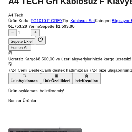
A4 TECH Gri Kablosuz F Klavy
A4 Tech
Ürün Kodu:
FG1010 F GREY
Tip:
Kablosuz Set
Kategori:
Bilgisayar 
₺1.753,29
Yerine
Sepette
₺1.593,90
Sepete Ekle!
Hemen Al!
Ücretsiz Kargo
₺8.500,00 ve üzeri alışverişlerinizde kargo ücretsiz!
7/24 Cenlı Destek
Canlı destek hattımızdan 7/24 bize ulaşabilirsiniz
Ürün
Açıklaması
Ürün
Özellikleri
İade
Koşulları
Ürün açıklaması belirtilmemiş!
Benzer Ürünler