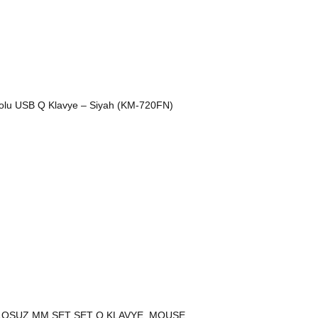
olu USB Q Klavye – Siyah (KM-720FN)
LOSUZ MM SET SET Q KLAVYE, MOUSE