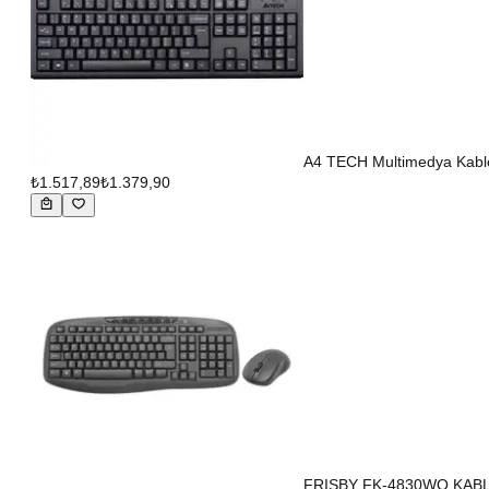
A4 TECH Multimedya Kabl
₺1.517,89
₺1.379,90
FRISBY FK-4830WQ KAB