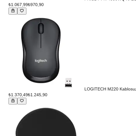
₺1.067,99
₺970,90
LOGITECH M220 Kablosuz 
₺1.370,49
₺1.245,90