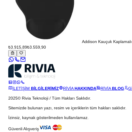
Addison Kauçuk Kaplamalı 
₺3.915,89
₺3.559,90
İLETİŞİM
BİLGİLERİMİZ
RİVİA
HAKKINDA
RİVİA
BLOG
G
2025© Rivia Teknoloji / Tüm Hakları Saklıdır.
Sitemizde bulunan yazı, resim ve içeriklerin tüm hakları saklıdır.
İzinsiz, kaynak gösterilmeden kullanılamaz.
Güvenli Alışveriş