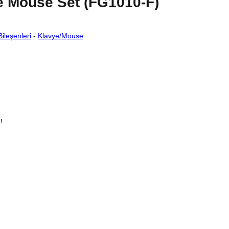
e Mouse Set (FG1010-F)
Bileşenleri
-
Klavye/Mouse
!