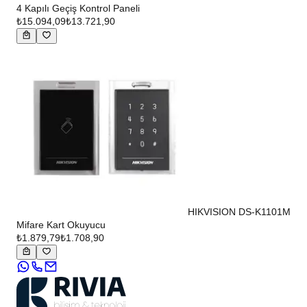
4 Kapılı Geçiş Kontrol Paneli
₺15.094,09
₺13.721,90
HIKVISION DS-K1101M
Mifare Kart Okuyucu
₺1.879,79
₺1.708,90