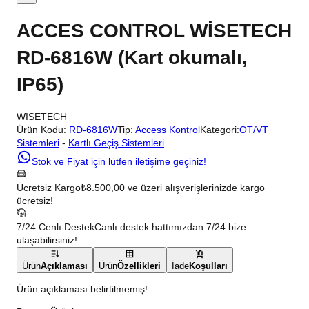
ACCES CONTROL WİSETECH
RD-6816W (Kart okumalı,
IP65)
WISETECH
Ürün Kodu:
RD-6816W
Tip:
Access Kontrol
Kategori:
OT/VT
Sistemleri
-
Kartlı Geçiş Sistemleri
Stok ve Fiyat için lütfen iletişime geçiniz!
Ücretsiz Kargo
₺8.500,00 ve üzeri alışverişlerinizde kargo
ücretsiz!
7/24 Cenlı Destek
Canlı destek hattımızdan 7/24 bize
ulaşabilirsiniz!
Ürün
Açıklaması
Ürün
Özellikleri
İade
Koşulları
Ürün açıklaması belirtilmemiş!