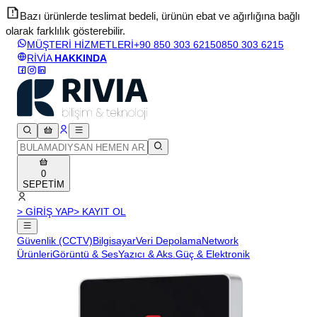
Bazı ürünlerde teslimat bedeli, ürünün ebat ve ağırlığına bağlı
olarak farklılık gösterebilir.
v
MÜŞTERİ HİZMETLERİ
+90 850 303 6215
0850 303 6215
RİVİA
HAKKINDA
0
SEPETİM
> GİRİŞ YAP
> KAYIT OL
Güvenlik (CCTV)
Bilgisayar
Veri Depolama
Network
Ürünleri
Görüntü & Ses
Yazıcı & Aks.
Güç & Elektronik