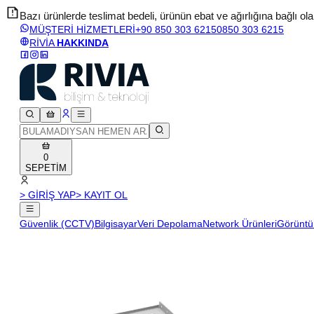
Bazı ürünlerde teslimat bedeli, ürünün ebat ve ağırlığına bağlı olara
MÜŞTERİ HİZMETLERİ
+90 850 303 6215
0850 303 6215
RİVİA
HAKKINDA
0
SEPETİM
> GİRİŞ YAP
> KAYIT OL
Güvenlik (CCTV)
Bilgisayar
Veri Depolama
Network Ürünleri
Görüntü