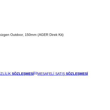
ekizgen Outdoor, 150mm (AGER Direk Kit)
İZLİLİK
SÖZLEŞMESİ
MESAFELİ SATIŞ
SÖZLEŞMESİ