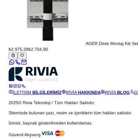
AGER Direk Montaj Kiti S
₺2.975,39
₺2.704,90
İLETİŞİM
BİLGİLERİMİZ
RİVİA
HAKKINDA
RİVİA
BLOG
G
2025© Rivia Teknoloji / Tüm Hakları Saklıdır.
Sitemizde bulunan yazı, resim ve içeriklerin tüm hakları saklıdır.
İzinsiz, kaynak gösterilmeden kullanılamaz.
Güvenli Alışveriş