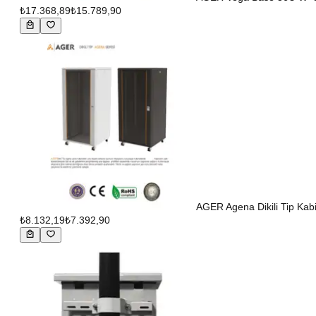
₺17.368,89
₺15.789,90
AGER Agena Dikili Tip Ka
₺8.132,19
₺7.392,90