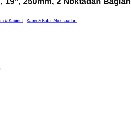
 19", 250mm, 2 Noktadan Bağlant
ım & Kabinet
-
Kabin & Kabin Aksesuarları
!