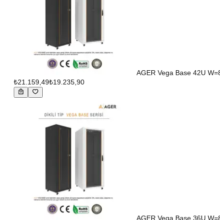
AGER Vega Base 42U W=80
₺21.159,49
₺19.235,90
AGER Vega Base 36U W=80