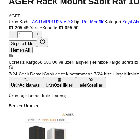
AGER Rack Mount Sabit Raf 1U,
AGER
Ürün Kodu:
AA-RMR01U25-A-XX
Tip:
Raf Modülü
Kategori:
Zayıf Ak
₺1.205,49
Yerine
Sepette
₺1.095,90
Sepete Ekle!
Hemen Al!
Ücretsiz Kargo
₺8.500,00 ve üzeri alışverişlerinizde kargo ücretsiz!
7/24 Cenlı Destek
Canlı destek hattımızdan 7/24 bize ulaşabilirsiniz
Ürün
Açıklaması
Ürün
Özellikleri
İade
Koşulları
Ürün açıklaması belirtilmemiş!
Benzer Ürünler