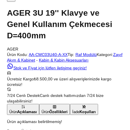
AGER 3U 19'' Klavye ve
Genel Kullanım Çekmecesi
D=400mm
AGER
Ürün Kodu:
AA-CMC03U40-A-XX
Tip:
Raf Modülü
Kategori:
Zayıf
Akım & Kabinet
-
Kabin & Kabin Aksesuarları
Stok ve Fiyat için lütfen iletişime geçiniz!
Ücretsiz Kargo
₺8.500,00 ve üzeri alışverişlerinizde kargo
ücretsiz!
7/24 Cenlı Destek
Canlı destek hattımızdan 7/24 bize
ulaşabilirsiniz!
Ürün
Açıklaması
Ürün
Özellikleri
İade
Koşulları
Ürün açıklaması belirtilmemiş!