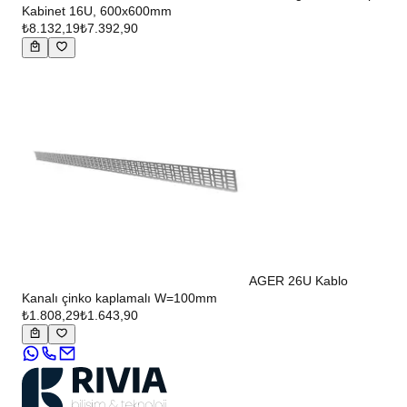
Kabinet 16U, 600x600mm
₺8.132,19
₺7.392,90
AGER 26U Kablo
Kanalı çinko kaplamalı W=100mm
₺1.808,29
₺1.643,90