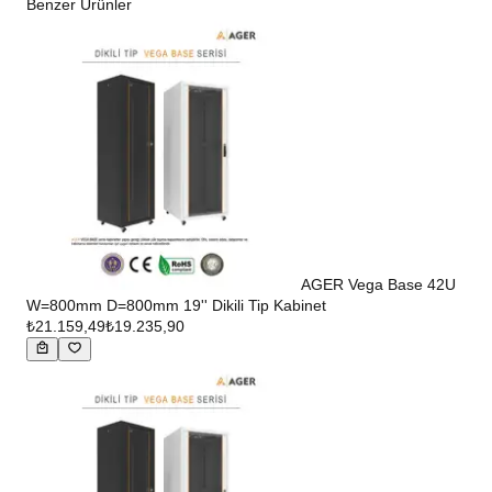
Benzer Ürünler
AGER Vega Base 42U
W=800mm D=800mm 19'' Dikili Tip Kabinet
₺21.159,49
₺19.235,90