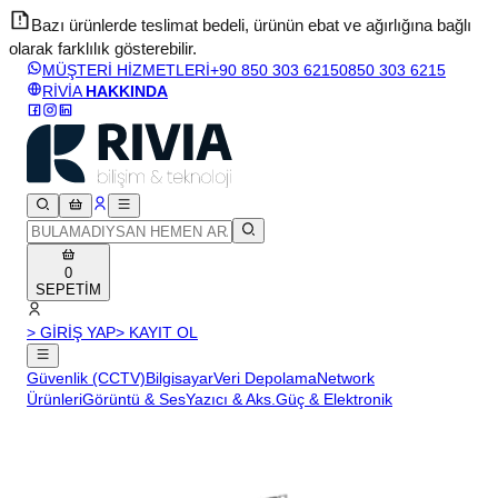
Bazı ürünlerde teslimat bedeli, ürünün ebat ve ağırlığına bağlı
olarak farklılık gösterebilir.
v
MÜŞTERİ HİZMETLERİ
+90 850 303 6215
0850 303 6215
RİVİA
HAKKINDA
0
SEPETİM
> GİRİŞ YAP
> KAYIT OL
Güvenlik (CCTV)
Bilgisayar
Veri Depolama
Network
Ürünleri
Görüntü & Ses
Yazıcı & Aks.
Güç & Elektronik