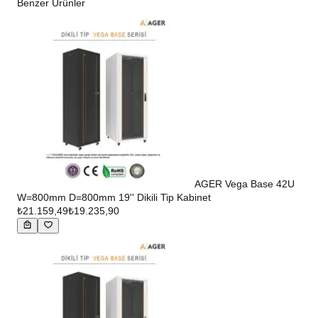
Benzer Ürünler
AGER Vega Base 42U
W=800mm D=800mm 19'' Dikili Tip Kabinet
₺21.159,49
₺19.235,90