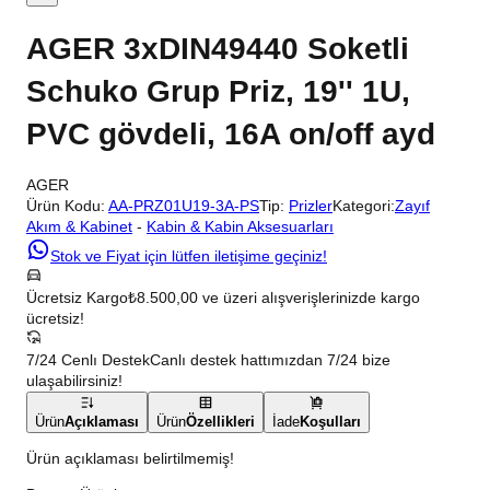
AGER 3xDIN49440 Soketli
Schuko Grup Priz, 19'' 1U,
PVC gövdeli, 16A on/off ayd
AGER
Ürün Kodu:
AA-PRZ01U19-3A-PS
Tip:
Prizler
Kategori:
Zayıf
Akım & Kabinet
-
Kabin & Kabin Aksesuarları
Stok ve Fiyat için lütfen iletişime geçiniz!
Ücretsiz Kargo
₺8.500,00 ve üzeri alışverişlerinizde kargo
ücretsiz!
7/24 Cenlı Destek
Canlı destek hattımızdan 7/24 bize
ulaşabilirsiniz!
Ürün
Açıklaması
Ürün
Özellikleri
İade
Koşulları
Ürün açıklaması belirtilmemiş!