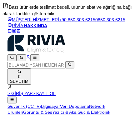
Bazı ürünlerde teslimat bedeli, ürünün ebat ve ağırlığına bağlı
olarak farklılık gösterebilir.
v
MÜŞTERİ HİZMETLERİ
+90 850 303 6215
0850 303 6215
RİVİA
HAKKINDA
0
SEPETİM
> GİRİŞ YAP
> KAYIT OL
Güvenlik (CCTV)
Bilgisayar
Veri Depolama
Network
Ürünleri
Görüntü & Ses
Yazıcı & Aks.
Güç & Elektronik