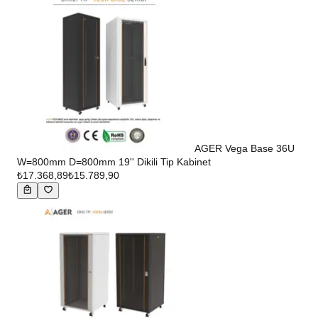
AGER Vega Base 36U
W=800mm D=800mm 19'' Dikili Tip Kabinet
₺17.368,89
₺15.789,90