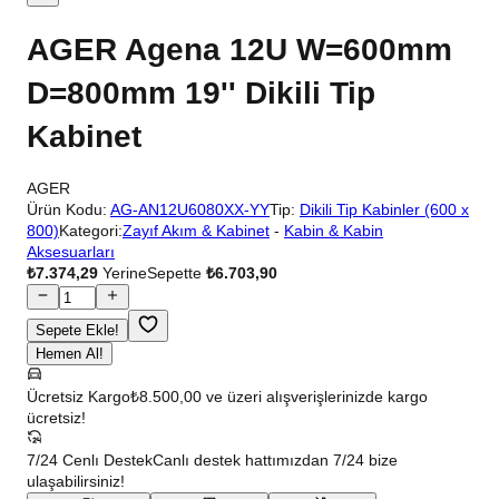
AGER Agena 12U W=600mm
D=800mm 19'' Dikili Tip
Kabinet
AGER
Ürün Kodu:
AG-AN12U6080XX-YY
Tip:
Dikili Tip Kabinler (600 x
800)
Kategori:
Zayıf Akım & Kabinet
-
Kabin & Kabin
Aksesuarları
₺7.374,29
Yerine
Sepette
₺6.703,90
Sepete Ekle!
Hemen Al!
Ücretsiz Kargo
₺8.500,00 ve üzeri alışverişlerinizde kargo
ücretsiz!
7/24 Cenlı Destek
Canlı destek hattımızdan 7/24 bize
ulaşabilirsiniz!