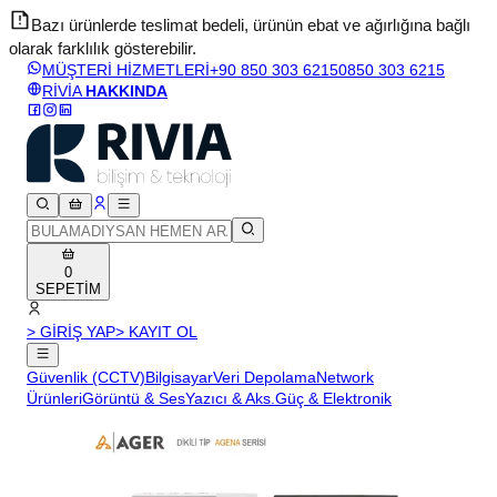
Bazı ürünlerde teslimat bedeli, ürünün ebat ve ağırlığına bağlı
olarak farklılık gösterebilir.
v
MÜŞTERİ HİZMETLERİ
+90 850 303 6215
0850 303 6215
RİVİA
HAKKINDA
0
SEPETİM
> GİRİŞ YAP
> KAYIT OL
Güvenlik (CCTV)
Bilgisayar
Veri Depolama
Network
Ürünleri
Görüntü & Ses
Yazıcı & Aks.
Güç & Elektronik