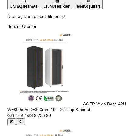
Ürün
Açıklaması
Ürün
Özellikleri
İade
Koşulları
Ürün açıklaması belirtilmemiş!
Benzer Ürünler
AGER Vega Base 42U
W=800mm D=800mm 19'' Dikili Tip Kabinet
₺21.159,49
₺19.235,90