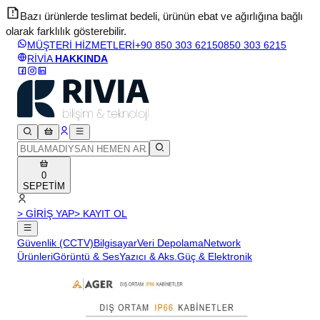
Bazı ürünlerde teslimat bedeli, ürünün ebat ve ağırlığına bağlı
olarak farklılık gösterebilir.
v
MÜŞTERİ HİZMETLERİ
+90 850 303 6215
0850 303 6215
RİVİA
HAKKINDA
0
SEPETİM
> GİRİŞ YAP
> KAYIT OL
Güvenlik (CCTV)
Bilgisayar
Veri Depolama
Network
Ürünleri
Görüntü & Ses
Yazıcı & Aks.
Güç & Elektronik