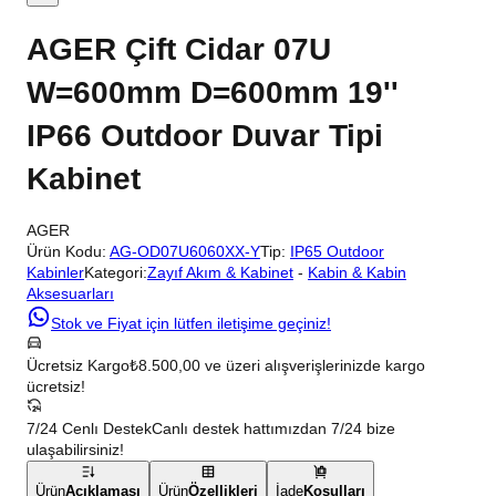
AGER Çift Cidar 07U
W=600mm D=600mm 19''
IP66 Outdoor Duvar Tipi
Kabinet
AGER
Ürün Kodu:
AG-OD07U6060XX-Y
Tip:
IP65 Outdoor
Kabinler
Kategori:
Zayıf Akım & Kabinet
-
Kabin & Kabin
Aksesuarları
Stok ve Fiyat için lütfen iletişime geçiniz!
Ücretsiz Kargo
₺8.500,00 ve üzeri alışverişlerinizde kargo
ücretsiz!
7/24 Cenlı Destek
Canlı destek hattımızdan 7/24 bize
ulaşabilirsiniz!
Ürün
Açıklaması
Ürün
Özellikleri
İade
Koşulları