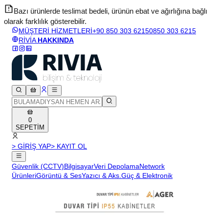
Bazı ürünlerde teslimat bedeli, ürünün ebat ve ağırlığına bağlı
olarak farklılık gösterebilir.
v
MÜŞTERİ HİZMETLERİ
+90 850 303 6215
0850 303 6215
RİVİA
HAKKINDA
0
SEPETİM
> GİRİŞ YAP
> KAYIT OL
Güvenlik (CCTV)
Bilgisayar
Veri Depolama
Network
Ürünleri
Görüntü & Ses
Yazıcı & Aks.
Güç & Elektronik