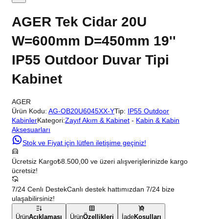
AGER Tek Cidar 20U
W=600mm D=450mm 19''
IP55 Outdoor Duvar Tipi
Kabinet
AGER
Ürün Kodu:
AG-OB20U6045XX-Y
Tip:
IP55 Outdoor
Kabinler
Kategori:
Zayıf Akım & Kabinet
-
Kabin & Kabin
Aksesuarları
Stok ve Fiyat için lütfen iletişime geçiniz!
Ücretsiz Kargo
₺8.500,00 ve üzeri alışverişlerinizde kargo
ücretsiz!
7/24 Cenlı Destek
Canlı destek hattımızdan 7/24 bize
ulaşabilirsiniz!
Ürün
Açıklaması
Ürün
Özellikleri
İade
Koşulları