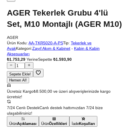
AGER Tekerlek Grubu 4'lü
Set, M10 Montajlı (AGER M10)
AGER
Ürün Kodu:
AA-TKR5020-A-PS
Tip:
Tekerlek ve
Ayak
Kategori:
Zayıf Akım & Kabinet
-
Kabin & Kabin
Aksesuarları
₺1.753,29
Yerine
Sepette
₺1.593,90
Sepete Ekle!
Hemen Al!
Ücretsiz Kargo
₺8.500,00 ve üzeri alışverişlerinizde kargo
ücretsiz!
7/24 Cenlı Destek
Canlı destek hattımızdan 7/24 bize
ulaşabilirsiniz!
Ürün
Açıklaması
Ürün
Özellikleri
İade
Koşulları