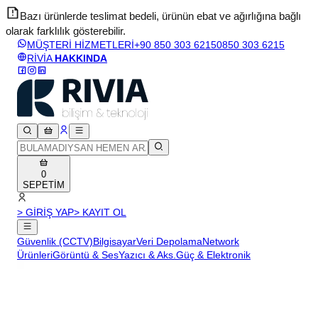
Bazı ürünlerde teslimat bedeli, ürünün ebat ve ağırlığına bağlı
olarak farklılık gösterebilir.
v
MÜŞTERİ HİZMETLERİ
+90 850 303 6215
0850 303 6215
RİVİA
HAKKINDA
0
SEPETİM
> GİRİŞ YAP
> KAYIT OL
Güvenlik (CCTV)
Bilgisayar
Veri Depolama
Network
Ürünleri
Görüntü & Ses
Yazıcı & Aks.
Güç & Elektronik