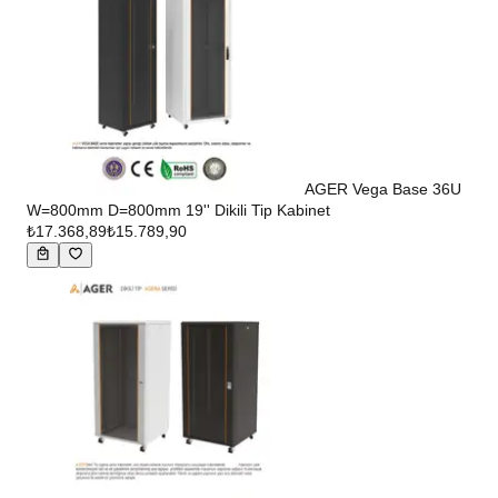
AGER Vega Base 36U
W=800mm D=800mm 19'' Dikili Tip Kabinet
₺17.368,89
₺15.789,90