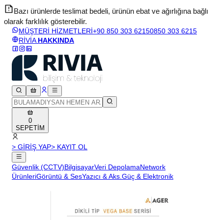
Bazı ürünlerde teslimat bedeli, ürünün ebat ve ağırlığına bağlı
olarak farklılık gösterebilir.
v
MÜŞTERİ HİZMETLERİ
+90 850 303 6215
0850 303 6215
RİVİA
HAKKINDA
0
SEPETİM
> GİRİŞ YAP
> KAYIT OL
Güvenlik (CCTV)
Bilgisayar
Veri Depolama
Network
Ürünleri
Görüntü & Ses
Yazıcı & Aks.
Güç & Elektronik