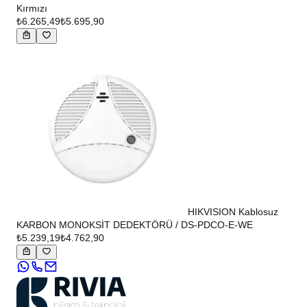
Kırmızı
₺6.265,49
₺5.695,90
HIKVISION Kablosuz
KARBON MONOKSİT DEDEKTÖRÜ / DS-PDCO-E-WE
₺5.239,19
₺4.762,90