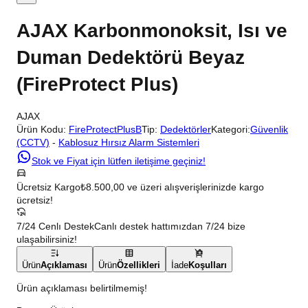
AJAX Karbonmonoksit, Isı ve
Duman Dedektörü Beyaz
(FireProtect Plus)
AJAX
Ürün Kodu:
FireProtectPlusB
Tip:
Dedektörler
Kategori:
Güvenlik
(CCTV)
-
Kablosuz Hırsız Alarm Sistemleri
Stok ve Fiyat için lütfen iletişime geçiniz!
Ücretsiz Kargo
₺8.500,00 ve üzeri alışverişlerinizde kargo
ücretsiz!
7/24 Cenlı Destek
Canlı destek hattımızdan 7/24 bize
ulaşabilirsiniz!
Ürün
Açıklaması
Ürün
Özellikleri
İade
Koşulları
Ürün açıklaması belirtilmemiş!