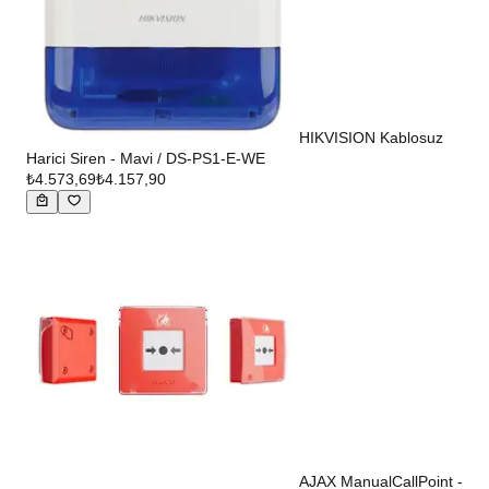
HIKVISION Kablosuz
Harici Siren - Mavi / DS-PS1-E-WE
₺4.573,69
₺4.157,90
AJAX ManualCallPoint -