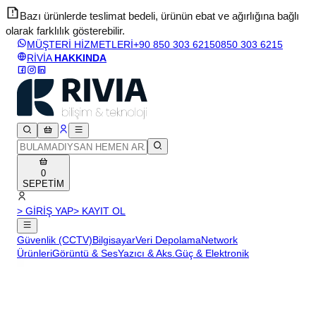
Bazı ürünlerde teslimat bedeli, ürünün ebat ve ağırlığına bağlı
olarak farklılık gösterebilir.
v
MÜŞTERİ HİZMETLERİ
+90 850 303 6215
0850 303 6215
RİVİA
HAKKINDA
0
SEPETİM
> GİRİŞ YAP
> KAYIT OL
Güvenlik (CCTV)
Bilgisayar
Veri Depolama
Network
Ürünleri
Görüntü & Ses
Yazıcı & Aks.
Güç & Elektronik