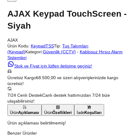
AJAX Keypad TouchScreen -
Siyah
AJAX
Ürün Kodu:
KeypadTSS
Tip:
Tuş Takımları
(Keypad)
Kategori:
Güvenlik (CCTV)
-
Kablosuz Hırsız Alarm
Sistemleri
Stok ve Fiyat için lütfen iletişime geçiniz!
Ücretsiz Kargo
₺8.500,00 ve üzeri alışverişlerinizde kargo
ücretsiz!
7/24 Cenlı Destek
Canlı destek hattımızdan 7/24 bize
ulaşabilirsiniz!
Ürün
Açıklaması
Ürün
Özellikleri
İade
Koşulları
Ürün açıklaması belirtilmemiş!
Benzer Ürünler