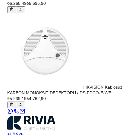
₺6.265,49
₺5.695,90
HIKVISION Kablosuz
KARBON MONOKSİT DEDEKTÖRÜ / DS-PDCO-E-WE
₺5.239,19
₺4.762,90