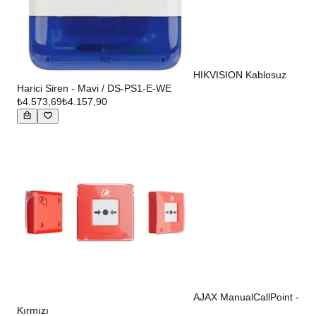
HIKVISION Kablosuz
Harici Siren - Mavi / DS-PS1-E-WE
₺4.573,69
₺4.157,90
AJAX ManualCallPoint -
Kırmızı