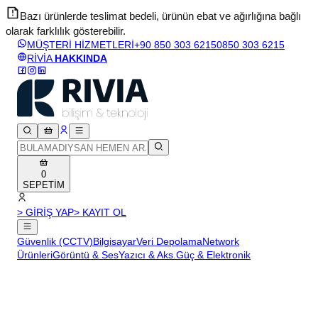
Bazı ürünlerde teslimat bedeli, ürünün ebat ve ağırlığına bağlı
olarak farklılık gösterebilir.
v
MÜŞTERİ HİZMETLERİ
+90 850 303 6215
0850 303 6215
RİVİA
HAKKINDA
0
SEPETİM
> GİRİŞ YAP
> KAYIT OL
Güvenlik (CCTV)
Bilgisayar
Veri Depolama
Network
Ürünleri
Görüntü & Ses
Yazıcı & Aks.
Güç & Elektronik