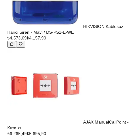
HIKVISION Kablosuz
Harici Siren - Mavi / DS-PS1-E-WE
₺4.573,69
₺4.157,90
AJAX ManualCallPoint -
Kırmızı
₺6.265,49
₺5.695,90