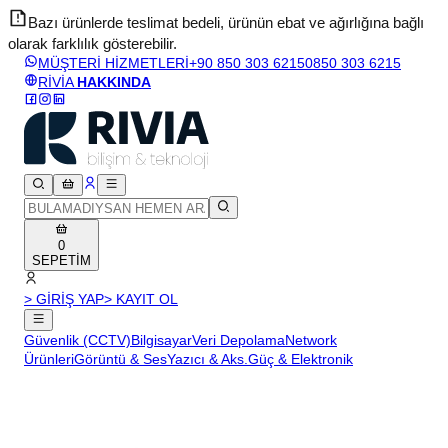
Bazı ürünlerde teslimat bedeli, ürünün ebat ve ağırlığına bağlı
olarak farklılık gösterebilir.
v
MÜŞTERİ HİZMETLERİ
+90 850 303 6215
0850 303 6215
RİVİA
HAKKINDA
0
SEPETİM
> GİRİŞ YAP
> KAYIT OL
Güvenlik (CCTV)
Bilgisayar
Veri Depolama
Network
Ürünleri
Görüntü & Ses
Yazıcı & Aks.
Güç & Elektronik