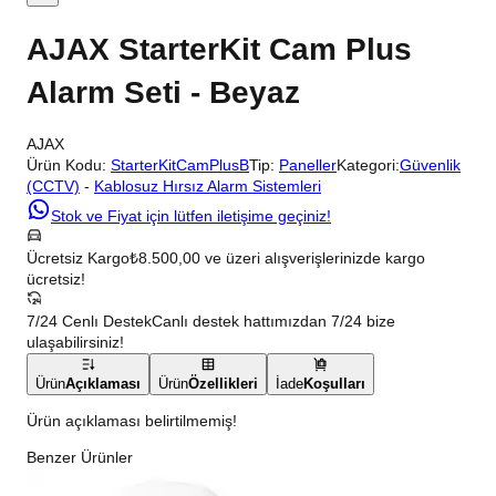
AJAX StarterKit Cam Plus
Alarm Seti - Beyaz
AJAX
Ürün Kodu:
StarterKitCamPlusB
Tip:
Paneller
Kategori:
Güvenlik
(CCTV)
-
Kablosuz Hırsız Alarm Sistemleri
Stok ve Fiyat için lütfen iletişime geçiniz!
Ücretsiz Kargo
₺8.500,00 ve üzeri alışverişlerinizde kargo
ücretsiz!
7/24 Cenlı Destek
Canlı destek hattımızdan 7/24 bize
ulaşabilirsiniz!
Ürün
Açıklaması
Ürün
Özellikleri
İade
Koşulları
Ürün açıklaması belirtilmemiş!
Benzer Ürünler