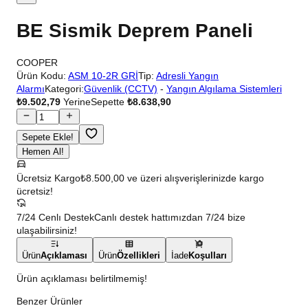
BE Sismik Deprem Paneli
COOPER
Ürün Kodu:
ASM 10-2R GRİ
Tip:
Adresli Yangın
Alarmı
Kategori:
Güvenlik (CCTV)
-
Yangın Algılama Sistemleri
₺9.502,79
Yerine
Sepette
₺8.638,90
Sepete Ekle!
Hemen Al!
Ücretsiz Kargo
₺8.500,00 ve üzeri alışverişlerinizde kargo
ücretsiz!
7/24 Cenlı Destek
Canlı destek hattımızdan 7/24 bize
ulaşabilirsiniz!
Ürün
Açıklaması
Ürün
Özellikleri
İade
Koşulları
Ürün açıklaması belirtilmemiş!
Benzer Ürünler