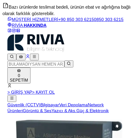
Bazı ürünlerde teslimat bedeli, ürünün ebat ve ağırlığına bağlı
olarak farklılık gösterebilir.
v
MÜŞTERİ HİZMETLERİ
+90 850 303 6215
0850 303 6215
RİVİA
HAKKINDA
0
SEPETİM
> GİRİŞ YAP
> KAYIT OL
Güvenlik (CCTV)
Bilgisayar
Veri Depolama
Network
Ürünleri
Görüntü & Ses
Yazıcı & Aks.
Güç & Elektronik