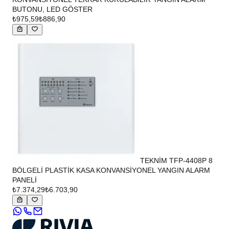
BUTONU, LED GÖSTER
₺975,59
₺886,90
TEKNİM TFP-4408P 8
BÖLGELİ PLASTİK KASA KONVANSİYONEL YANGIN ALARM
PANELİ
₺7.374,29
₺6.703,90