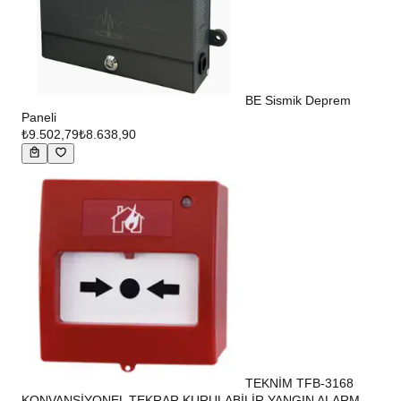
BE Sismik Deprem
Paneli
₺9.502,79
₺8.638,90
TEKNİM TFB-3168
KONVANSİYONEL TEKRAR KURULABİLİR YANGIN ALARM