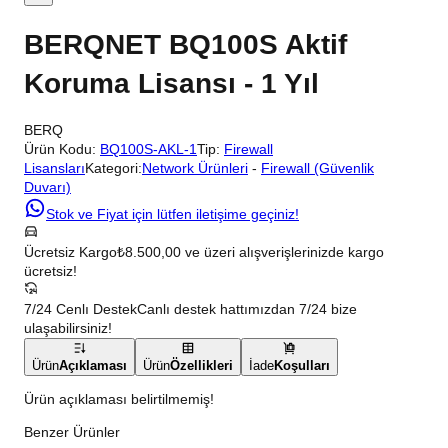
BERQNET BQ100S Aktif
Koruma Lisansı - 1 Yıl
BERQ
Ürün Kodu:
BQ100S-AKL-1
Tip:
Firewall
Lisansları
Kategori:
Network Ürünleri
-
Firewall (Güvenlik
Duvarı)
Stok ve Fiyat için lütfen iletişime geçiniz!
Ücretsiz Kargo
₺8.500,00 ve üzeri alışverişlerinizde kargo
ücretsiz!
7/24 Cenlı Destek
Canlı destek hattımızdan 7/24 bize
ulaşabilirsiniz!
Ürün
Açıklaması
Ürün
Özellikleri
İade
Koşulları
Ürün açıklaması belirtilmemiş!
Benzer Ürünler