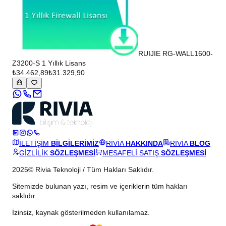
RUIJIE RG-WALL1600-
Z3200-S 1 Yıllık Lisans
₺34.462,89
₺31.329,90
İLETİŞİM
BİLGİLERİMİZ
RİVİA
HAKKINDA
RİVİA
BLOG
GİZLİLİK
SÖZLEŞMESİ
MESAFELİ SATIŞ
SÖZLEŞMESİ
2025© Rivia Teknoloji / Tüm Hakları Saklıdır.
Sitemizde bulunan yazı, resim ve içeriklerin tüm hakları
saklıdır.
İzinsiz, kaynak gösterilmeden kullanılamaz.