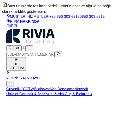
Bazı ürünlerde teslimat bedeli, ürünün ebat ve ağırlığına bağlı
olarak farklılık gösterebilir.
v
MÜŞTERİ HİZMETLERİ
+90 850 303 6215
0850 303 6215
RİVİA
HAKKINDA
0
SEPETİM
> GİRİŞ YAP
> KAYIT OL
Güvenlik (CCTV)
Bilgisayar
Veri Depolama
Network
Ürünleri
Görüntü & Ses
Yazıcı & Aks.
Güç & Elektronik