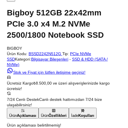
Bigboy 512GB 22x42mm
PCIe 3.0 x4 M.2 NVMe
2500/1800 Notebook SSD
BIGBOY
Ürün Kodu:
BSSD2242N512G
Tip:
PCIe NVMe
SSD
Kategori:
Bilgisayar Bileşenleri
-
SSD & HDD (SATA /
NVMe)
Stok ve Fiyat için lütfen iletişime geçiniz!
Ücretsiz Kargo
₺8.500,00 ve üzeri alışverişlerinizde kargo
ücretsiz!
7/24 Cenlı Destek
Canlı destek hattımızdan 7/24 bize
ulaşabilirsiniz!
Ürün
Açıklaması
Ürün
Özellikleri
İade
Koşulları
Ürün açıklaması belirtilmemiş!