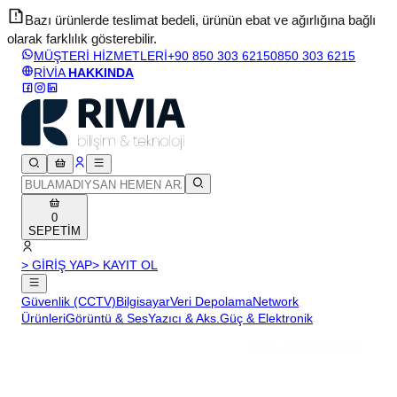
Bazı ürünlerde teslimat bedeli, ürünün ebat ve ağırlığına bağlı
olarak farklılık gösterebilir.
v
MÜŞTERİ HİZMETLERİ
+90 850 303 6215
0850 303 6215
RİVİA
HAKKINDA
0
SEPETİM
> GİRİŞ YAP
> KAYIT OL
Güvenlik (CCTV)
Bilgisayar
Veri Depolama
Network
Ürünleri
Görüntü & Ses
Yazıcı & Aks.
Güç & Elektronik