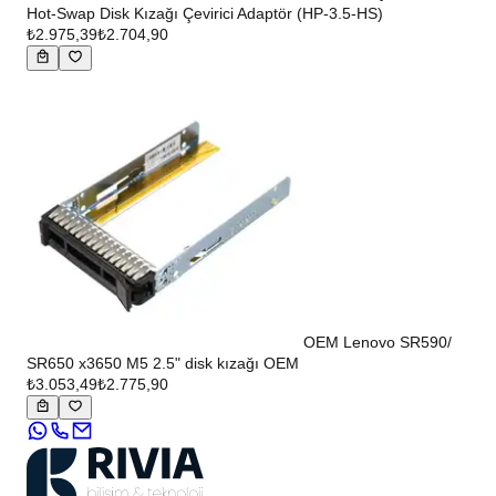
Hot-Swap Disk Kızağı Çevirici Adaptör (HP-3.5-HS)
₺2.975,39
₺2.704,90
OEM Lenovo SR590/
SR650 x3650 M5 2.5" disk kızağı OEM
₺3.053,49
₺2.775,90