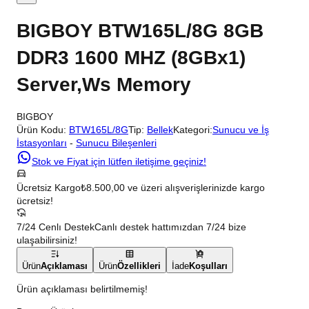
BIGBOY BTW165L/8G 8GB
DDR3 1600 MHZ (8GBx1)
Server,Ws Memory
BIGBOY
Ürün Kodu:
BTW165L/8G
Tip:
Bellek
Kategori:
Sunucu ve İş
İstasyonları
-
Sunucu Bileşenleri
Stok ve Fiyat için lütfen iletişime geçiniz!
Ücretsiz Kargo
₺8.500,00 ve üzeri alışverişlerinizde kargo
ücretsiz!
7/24 Cenlı Destek
Canlı destek hattımızdan 7/24 bize
ulaşabilirsiniz!
Ürün
Açıklaması
Ürün
Özellikleri
İade
Koşulları
Ürün açıklaması belirtilmemiş!