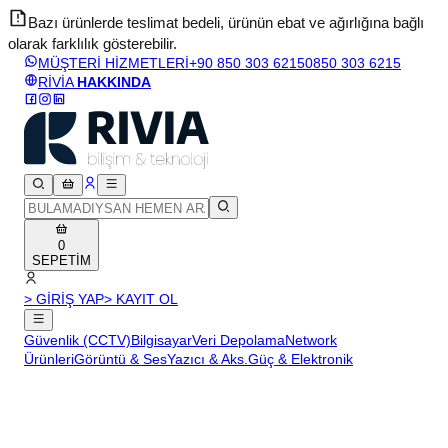
Bazı ürünlerde teslimat bedeli, ürünün ebat ve ağırlığına bağlı
olarak farklılık gösterebilir.
v
MÜŞTERİ HİZMETLERİ
+90 850 303 6215
0850 303 6215
RİVİA
HAKKINDA
0
SEPETİM
> GİRİŞ YAP
> KAYIT OL
Güvenlik (CCTV)
Bilgisayar
Veri Depolama
Network
Ürünleri
Görüntü & Ses
Yazıcı & Aks.
Güç & Elektronik