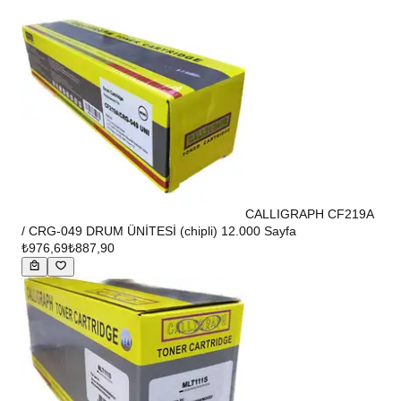
CALLIGRAPH CF219A
/ CRG-049 DRUM ÜNİTESİ (chipli) 12.000 Sayfa
₺976,69
₺887,90