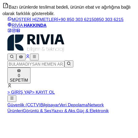
Bazı ürünlerde teslimat bedeli, ürünün ebat ve ağırlığına bağlı
olarak farklılık gösterebilir.
v
MÜŞTERİ HİZMETLERİ
+90 850 303 6215
0850 303 6215
RİVİA
HAKKINDA
0
SEPETİM
> GİRİŞ YAP
> KAYIT OL
Güvenlik (CCTV)
Bilgisayar
Veri Depolama
Network
Ürünleri
Görüntü & Ses
Yazıcı & Aks.
Güç & Elektronik