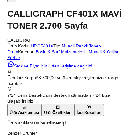
CALLIGRAPH CF401X MAVİ
TONER 2.700 Sayfa
CALLIGRAPH
Ürün Kodu:
HP.CF401X
Tip:
Muadil Renkli Toner-
Drum
Kategori:
Baskı & Sarf Malzemeleri
-
Muadil & Orijinal
Sarflar
Stok ve Fiyat için lütfen iletişime geçiniz!
Ücretsiz Kargo
₺8.500,00 ve üzeri alışverişlerinizde kargo
ücretsiz!
7/24 Cenlı Destek
Canlı destek hattımızdan 7/24 bize
ulaşabilirsiniz!
Ürün
Açıklaması
Ürün
Özellikleri
İade
Koşulları
Ürün açıklaması belirtilmemiş!
Benzer Ürünler