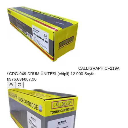
CALLIGRAPH CF219A
/ CRG-049 DRUM ÜNİTESİ (chipli) 12.000 Sayfa
₺976,69
₺887,90