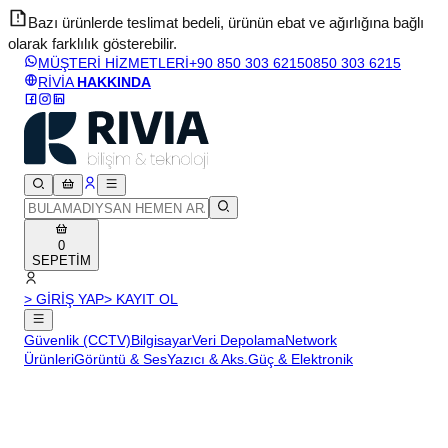
Bazı ürünlerde teslimat bedeli, ürünün ebat ve ağırlığına bağlı
olarak farklılık gösterebilir.
v
MÜŞTERİ HİZMETLERİ
+90 850 303 6215
0850 303 6215
RİVİA
HAKKINDA
0
SEPETİM
> GİRİŞ YAP
> KAYIT OL
Güvenlik (CCTV)
Bilgisayar
Veri Depolama
Network
Ürünleri
Görüntü & Ses
Yazıcı & Aks.
Güç & Elektronik