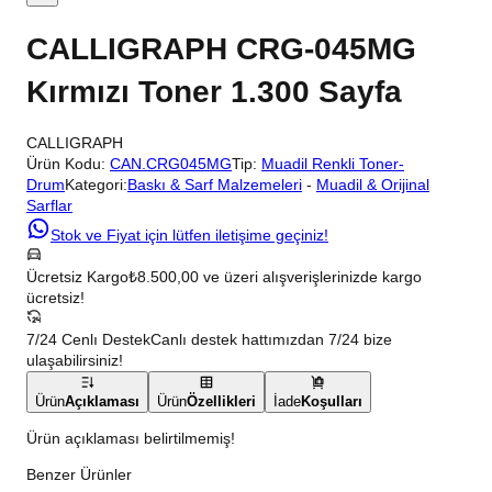
CALLIGRAPH CRG-045MG
Kırmızı Toner 1.300 Sayfa
CALLIGRAPH
Ürün Kodu:
CAN.CRG045MG
Tip:
Muadil Renkli Toner-
Drum
Kategori:
Baskı & Sarf Malzemeleri
-
Muadil & Orijinal
Sarflar
Stok ve Fiyat için lütfen iletişime geçiniz!
Ücretsiz Kargo
₺8.500,00 ve üzeri alışverişlerinizde kargo
ücretsiz!
7/24 Cenlı Destek
Canlı destek hattımızdan 7/24 bize
ulaşabilirsiniz!
Ürün
Açıklaması
Ürün
Özellikleri
İade
Koşulları
Ürün açıklaması belirtilmemiş!
Benzer Ürünler