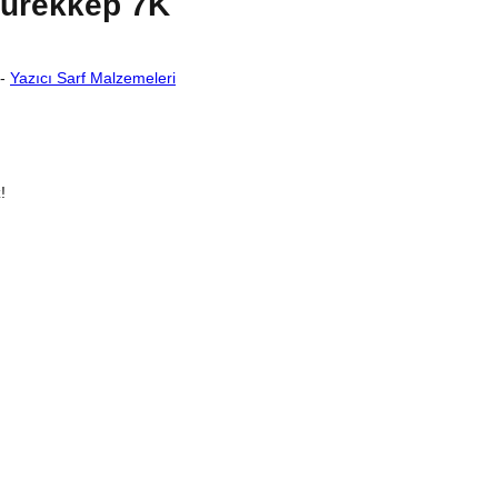
Mürekkep 7K
-
Yazıcı Sarf Malzemeleri
!