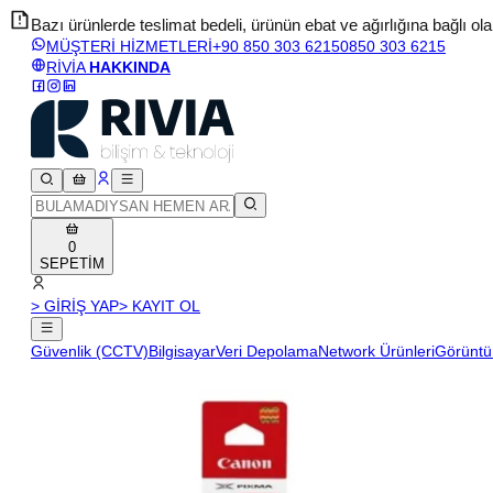
Bazı ürünlerde teslimat bedeli, ürünün ebat ve ağırlığına bağlı olara
MÜŞTERİ HİZMETLERİ
+90 850 303 6215
0850 303 6215
RİVİA
HAKKINDA
0
SEPETİM
> GİRİŞ YAP
> KAYIT OL
Güvenlik (CCTV)
Bilgisayar
Veri Depolama
Network Ürünleri
Görüntü