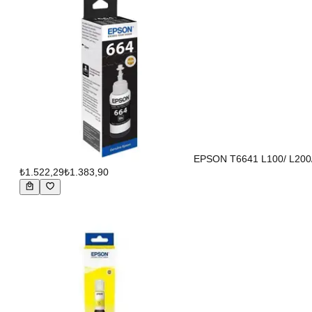
EPSON T6641 L100/ L20
₺1.522,29
₺1.383,90