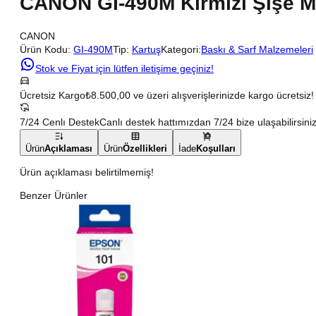
CANON GI-490M Kırmızı Şişe 
CANON
Ürün Kodu:
GI-490M
Tip:
Kartuş
Kategori:
Baskı & Sarf Malzemeleri
Stok ve Fiyat için lütfen iletişime geçiniz!
Ücretsiz Kargo
₺8.500,00 ve üzeri alışverişlerinizde kargo ücretsiz!
7/24 Cenlı Destek
Canlı destek hattımızdan 7/24 bize ulaşabilirsiniz
Ürün
Açıklaması
Ürün
Özellikleri
İade
Koşulları
Ürün açıklaması belirtilmemiş!
Benzer Ürünler