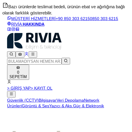
Bazı ürünlerde teslimat bedeli, ürünün ebat ve ağırlığına bağlı
olarak farklılık gösterebilir.
v
MÜŞTERİ HİZMETLERİ
+90 850 303 6215
0850 303 6215
RİVİA
HAKKINDA
0
SEPETİM
> GİRİŞ YAP
> KAYIT OL
Güvenlik (CCTV)
Bilgisayar
Veri Depolama
Network
Ürünleri
Görüntü & Ses
Yazıcı & Aks.
Güç & Elektronik