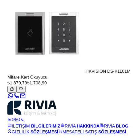
HIKVISION DS-K1101M
Mifare Kart Okuyucu
₺1.879,79
₺1.708,90
İLETİŞİM
BİLGİLERİMİZ
RİVİA
HAKKINDA
RİVİA
BLOG
GİZLİLİK
SÖZLEŞMESİ
MESAFELİ SATIŞ
SÖZLEŞMESİ