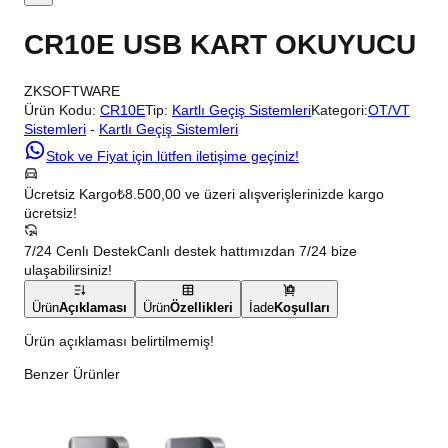
CR10E USB KART OKUYUCU
ZKSOFTWARE
Ürün Kodu:
CR10E
Tip:
Kartlı Geçiş Sistemleri
Kategori:
OT/VT
Sistemleri
-
Kartlı Geçiş Sistemleri
Stok ve Fiyat için lütfen iletişime geçiniz!
Ücretsiz Kargo
₺8.500,00 ve üzeri alışverişlerinizde kargo
ücretsiz!
7/24 Cenlı Destek
Canlı destek hattımızdan 7/24 bize
ulaşabilirsiniz!
Ürün
Açıklaması
Ürün
Özellikleri
İade
Koşulları
Ürün açıklaması belirtilmemiş!
Benzer Ürünler