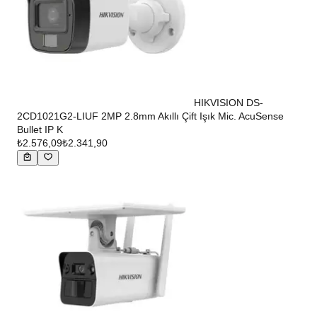
HIKVISION DS-
2CD1021G2-LIUF 2MP 2.8mm Akıllı Çift Işık Mic. AcuSense
Bullet IP K
₺2.576,09
₺2.341,90