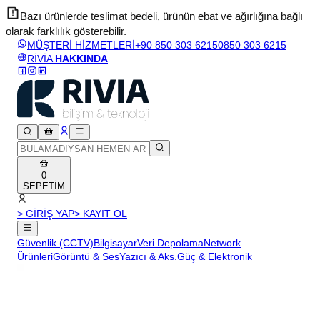
Bazı ürünlerde teslimat bedeli, ürünün ebat ve ağırlığına bağlı
olarak farklılık gösterebilir.
v
MÜŞTERİ HİZMETLERİ
+90 850 303 6215
0850 303 6215
RİVİA
HAKKINDA
0
SEPETİM
> GİRİŞ YAP
> KAYIT OL
Güvenlik (CCTV)
Bilgisayar
Veri Depolama
Network
Ürünleri
Görüntü & Ses
Yazıcı & Aks.
Güç & Elektronik