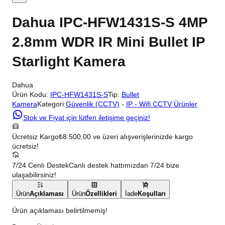
Dahua IPC-HFW1431S-S 4MP
2.8mm WDR IR Mini Bullet IP
Starlight Kamera
Dahua
Ürün Kodu:
IPC-HFW1431S-S
Tip:
Bullet
Kamera
Kategori:
Güvenlik (CCTV)
-
IP - Wifi CCTV Ürünler
Stok ve Fiyat için lütfen iletişime geçiniz!
Ücretsiz Kargo
₺8.500,00 ve üzeri alışverişlerinizde kargo
ücretsiz!
7/24 Cenlı Destek
Canlı destek hattımızdan 7/24 bize
ulaşabilirsiniz!
Ürün
Açıklaması
Ürün
Özellikleri
İade
Koşulları
Ürün açıklaması belirtilmemiş!