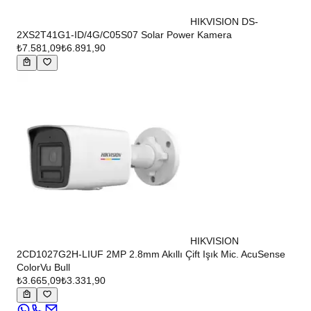
HIKVISION DS-
2XS2T41G1-ID/4G/C05S07 Solar Power Kamera
₺7.581,09
₺6.891,90
HIKVISION
2CD1027G2H-LIUF 2MP 2.8mm Akıllı Çift Işık Mic. AcuSense
ColorVu Bull
₺3.665,09
₺3.331,90