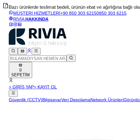
Bazı ürünlerde teslimat bedeli, ürünün ebat ve ağırlığına bağlı olara
MÜŞTERİ HİZMETLERİ
+90 850 303 6215
0850 303 6215
RİVİA
HAKKINDA
0
SEPETİM
> GİRİŞ YAP
> KAYIT OL
Güvenlik (CCTV)
Bilgisayar
Veri Depolama
Network Ürünleri
Görüntü