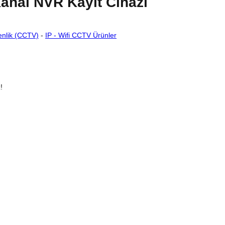
nal NVR Kayıt Cihazı
nlik (CCTV)
-
IP - Wifi CCTV Ürünler
!