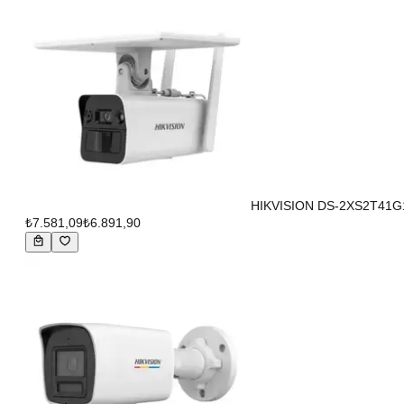
HIKVISION DS-2XS2T41G1
₺7.581,09
₺6.891,90