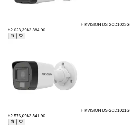
HIKVISION DS-2CD1023G2-LI
₺2.623,39
₺2.384,90
HIKVISION DS-2CD1021G2-LI
₺2.576,09
₺2.341,90