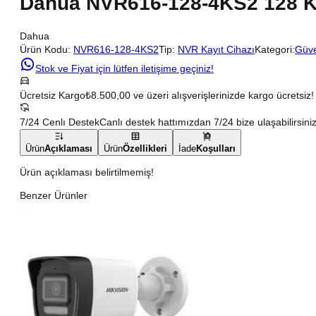
Dahua NVR616-128-4KS2 128 Ka
Dahua
Ürün Kodu:
NVR616-128-4KS2
Tip:
NVR Kayıt Cihazı
Kategori:
Güve
Stok ve Fiyat için lütfen iletişime geçiniz!
Ücretsiz Kargo
₺8.500,00 ve üzeri alışverişlerinizde kargo ücretsiz!
7/24 Cenlı Destek
Canlı destek hattımızdan 7/24 bize ulaşabilirsiniz
Ürün
Açıklaması
Ürün
Özellikleri
İade
Koşulları
Ürün açıklaması belirtilmemiş!
Benzer Ürünler