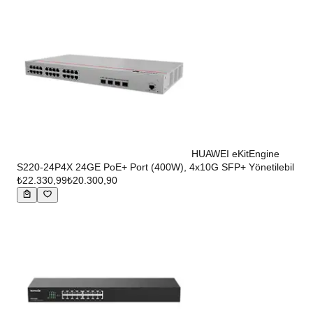
HUAWEI eKitEngine
S220-24P4X 24GE PoE+ Port (400W), 4x10G SFP+ Yönetilebil
₺22.330,99
₺20.300,90