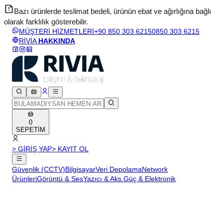
Bazı ürünlerde teslimat bedeli, ürünün ebat ve ağırlığına bağlı
olarak farklılık gösterebilir.
v
MÜŞTERİ HİZMETLERİ
+90 850 303 6215
0850 303 6215
RİVİA
HAKKINDA
0
SEPETİM
> GİRİŞ YAP
> KAYIT OL
Güvenlik (CCTV)
Bilgisayar
Veri Depolama
Network
Ürünleri
Görüntü & Ses
Yazıcı & Aks.
Güç & Elektronik