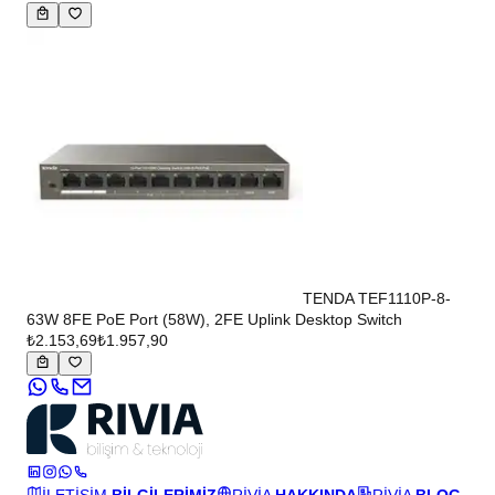
TENDA TEF1110P-8-
63W 8FE PoE Port (58W), 2FE Uplink Desktop Switch
₺2.153,69
₺1.957,90