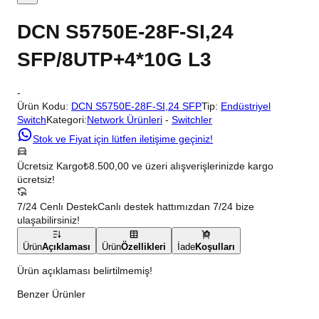
DCN S5750E-28F-SI,24
SFP/8UTP+4*10G L3
-
Ürün Kodu:
DCN S5750E-28F-SI,24 SFP
Tip:
Endüstriyel
Switch
Kategori:
Network Ürünleri
-
Switchler
Stok ve Fiyat için lütfen iletişime geçiniz!
Ücretsiz Kargo
₺8.500,00 ve üzeri alışverişlerinizde kargo
ücretsiz!
7/24 Cenlı Destek
Canlı destek hattımızdan 7/24 bize
ulaşabilirsiniz!
Ürün
Açıklaması
Ürün
Özellikleri
İade
Koşulları
Ürün açıklaması belirtilmemiş!
Benzer Ürünler