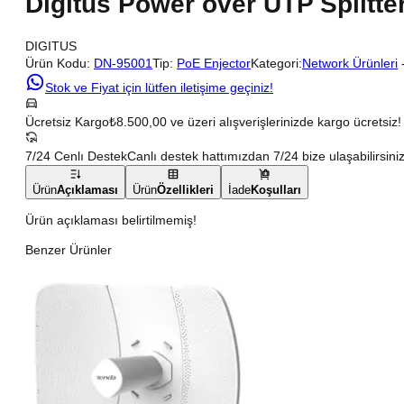
Digitus Power over UTP Splitte
DIGITUS
Ürün Kodu:
DN-95001
Tip:
PoE Enjector
Kategori:
Network Ürünleri
Stok ve Fiyat için lütfen iletişime geçiniz!
Ücretsiz Kargo
₺8.500,00 ve üzeri alışverişlerinizde kargo ücretsiz!
7/24 Cenlı Destek
Canlı destek hattımızdan 7/24 bize ulaşabilirsiniz
Ürün
Açıklaması
Ürün
Özellikleri
İade
Koşulları
Ürün açıklaması belirtilmemiş!
Benzer Ürünler