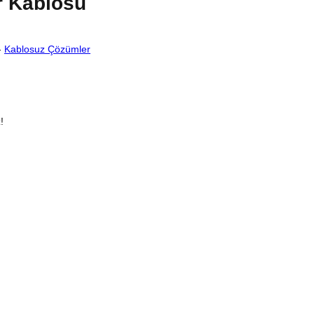
r Kablosu
-
Kablosuz Çözümler
!