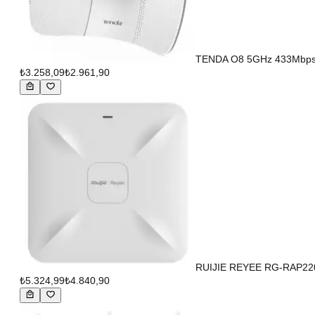
TENDA O8 5GHz 433Mbps 1
₺3.258,09
₺2.961,90
RUIJIE REYEE RG-RAP22
₺5.324,99
₺4.840,90