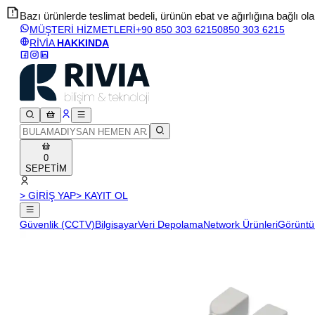
Bazı ürünlerde teslimat bedeli, ürünün ebat ve ağırlığına bağlı olara
MÜŞTERİ HİZMETLERİ
+90 850 303 6215
0850 303 6215
RİVİA
HAKKINDA
0
SEPETİM
> GİRİŞ YAP
> KAYIT OL
Güvenlik (CCTV)
Bilgisayar
Veri Depolama
Network Ürünleri
Görüntü