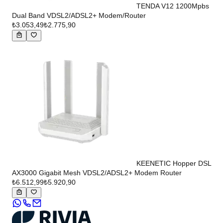
TENDA V12 1200Mpbs
Dual Band VDSL2/ADSL2+ Modem/Router
₺3.053,49
₺2.775,90
KEENETIC Hopper DSL
AX3000 Gigabit Mesh VDSL2/ADSL2+ Modem Router
₺6.512,99
₺5.920,90