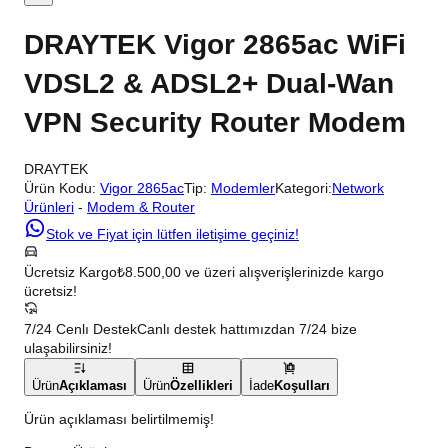
DRAYTEK Vigor 2865ac WiFi
VDSL2 & ADSL2+ Dual-Wan
VPN Security Router Modem
DRAYTEK
Ürün Kodu:
Vigor 2865ac
Tip:
Modemler
Kategori:
Network
Ürünleri
-
Modem & Router
Stok ve Fiyat için lütfen iletişime geçiniz!
Ücretsiz Kargo
₺8.500,00 ve üzeri alışverişlerinizde kargo
ücretsiz!
7/24 Cenlı Destek
Canlı destek hattımızdan 7/24 bize
ulaşabilirsiniz!
Ürün
Açıklaması
Ürün
Özellikleri
İade
Koşulları
Ürün açıklaması belirtilmemiş!