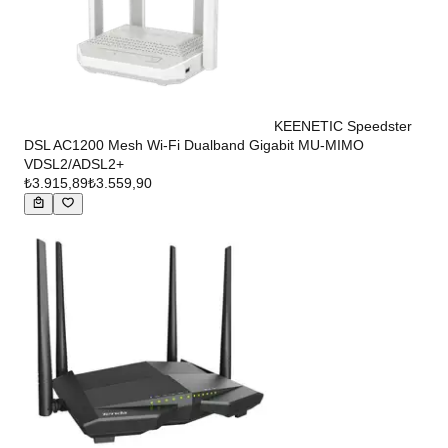
KEENETIC Speedster
DSL AC1200 Mesh Wi-Fi Dualband Gigabit MU-MIMO
VDSL2/ADSL2+
₺3.915,89
₺3.559,90