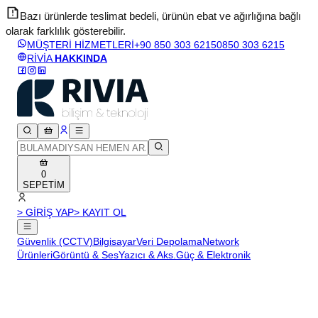
Bazı ürünlerde teslimat bedeli, ürünün ebat ve ağırlığına bağlı
olarak farklılık gösterebilir.
v
MÜŞTERİ HİZMETLERİ
+90 850 303 6215
0850 303 6215
RİVİA
HAKKINDA
0
SEPETİM
> GİRİŞ YAP
> KAYIT OL
Güvenlik (CCTV)
Bilgisayar
Veri Depolama
Network
Ürünleri
Görüntü & Ses
Yazıcı & Aks.
Güç & Elektronik