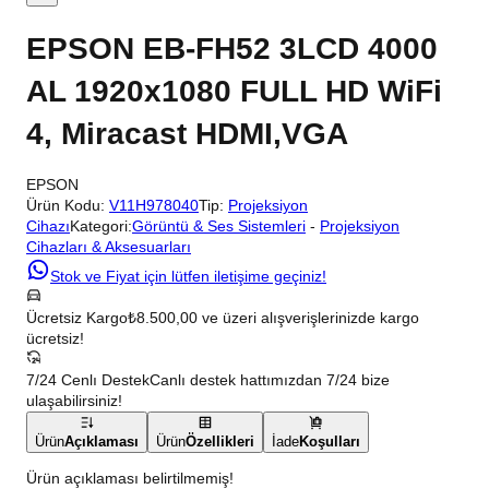
EPSON EB-FH52 3LCD 4000
AL 1920x1080 FULL HD WiFi
4, Miracast HDMI,VGA
EPSON
Ürün Kodu:
V11H978040
Tip:
Projeksiyon
Cihazı
Kategori:
Görüntü & Ses Sistemleri
-
Projeksiyon
Cihazları & Aksesuarları
Stok ve Fiyat için lütfen iletişime geçiniz!
Ücretsiz Kargo
₺8.500,00 ve üzeri alışverişlerinizde kargo
ücretsiz!
7/24 Cenlı Destek
Canlı destek hattımızdan 7/24 bize
ulaşabilirsiniz!
Ürün
Açıklaması
Ürün
Özellikleri
İade
Koşulları
Ürün açıklaması belirtilmemiş!