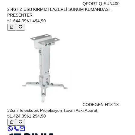
QPORT Q-SUN400
2.4GHZ USB KIRMIZI LAZERLİ SUNUM KUMANDASI -
PRESENTER
₺1.644,39
₺1.494,90
CODEGEN H18 18-
32cm Teleskopik Projeksiyon Tavan Askı Aparatı
₺1.424,39
₺1.294,90