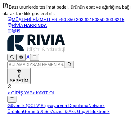
Bazı ürünlerde teslimat bedeli, ürünün ebat ve ağırlığına bağlı
olarak farklılık gösterebilir.
v
MÜŞTERİ HİZMETLERİ
+90 850 303 6215
0850 303 6215
RİVİA
HAKKINDA
0
SEPETİM
> GİRİŞ YAP
> KAYIT OL
Güvenlik (CCTV)
Bilgisayar
Veri Depolama
Network
Ürünleri
Görüntü & Ses
Yazıcı & Aks.
Güç & Elektronik