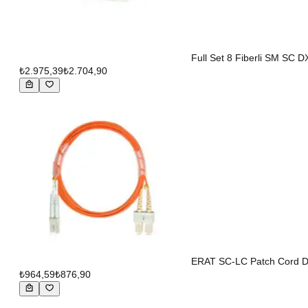
Full Set 8 Fiberli SM SC D
₺2.975,39
₺2.704,90
ERAT SC-LC Patch Cord D
₺964,59
₺876,90