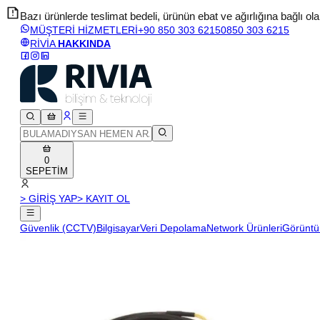
Bazı ürünlerde teslimat bedeli, ürünün ebat ve ağırlığına bağlı olara
MÜŞTERİ HİZMETLERİ
+90 850 303 6215
0850 303 6215
RİVİA
HAKKINDA
0
SEPETİM
> GİRİŞ YAP
> KAYIT OL
Güvenlik (CCTV)
Bilgisayar
Veri Depolama
Network Ürünleri
Görüntü