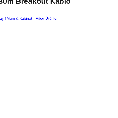
30m Breakout Kablo
ayıf Akım & Kabinet
-
Fiber Ürünler
!