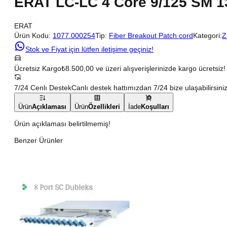
ERAT LC-LC 4 Core 9/125 SM 1
ERAT
Ürün Kodu:
1077.000254
Tip:
Fiber Breakout Patch cord
Kategori:
Z
Stok ve Fiyat için lütfen iletişime geçiniz!
Ücretsiz Kargo
₺8.500,00 ve üzeri alışverişlerinizde kargo ücretsiz!
7/24 Cenlı Destek
Canlı destek hattımızdan 7/24 bize ulaşabilirsiniz
Ürün
Açıklaması
Ürün
Özellikleri
İade
Koşulları
Ürün açıklaması belirtilmemiş!
Benzer Ürünler