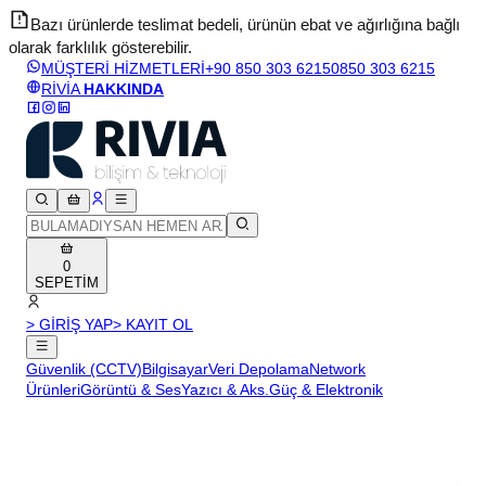
Bazı ürünlerde teslimat bedeli, ürünün ebat ve ağırlığına bağlı
olarak farklılık gösterebilir.
v
MÜŞTERİ HİZMETLERİ
+90 850 303 6215
0850 303 6215
RİVİA
HAKKINDA
0
SEPETİM
> GİRİŞ YAP
> KAYIT OL
Güvenlik (CCTV)
Bilgisayar
Veri Depolama
Network
Ürünleri
Görüntü & Ses
Yazıcı & Aks.
Güç & Elektronik