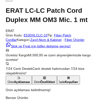
ERAT LC-LC Patch Cord
Duplex MM OM3 Mic. 1 mt
ERAT
Ürün Kodu:
E53DXLCLC-10
Tip:
Fiber Patch
Cordlar
Kategori:
Zayıf Akım & Kabinet
-
Fiber Ürünler
Stok ve Fiyat için lütfen iletişime geçiniz!
Ücretsiz Kargo
₺8.500,00 ve üzeri alışverişlerinizde kargo
ücretsiz!
7/24 Cenlı Destek
Canlı destek hattımızdan 7/24 bize
ulaşabilirsiniz!
Ürün
Açıklaması
Ürün
Özellikleri
İade
Koşulları
Ürün açıklaması belirtilmemiş!
Benzer Ürünler