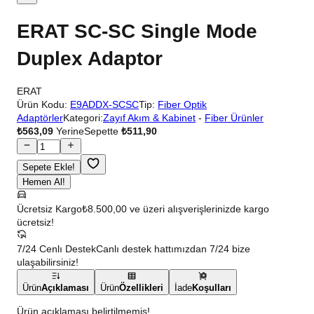
ERAT SC-SC Single Mode
Duplex Adaptor
ERAT
Ürün Kodu:
E9ADDX-SCSC
Tip:
Fiber Optik
Adaptörler
Kategori:
Zayıf Akım & Kabinet
-
Fiber Ürünler
₺563,09
Yerine
Sepette
₺511,90
Sepete Ekle!
Hemen Al!
Ücretsiz Kargo
₺8.500,00 ve üzeri alışverişlerinizde kargo
ücretsiz!
7/24 Cenlı Destek
Canlı destek hattımızdan 7/24 bize
ulaşabilirsiniz!
Ürün
Açıklaması
Ürün
Özellikleri
İade
Koşulları
Ürün açıklaması belirtilmemiş!