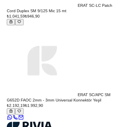
ERAT SC-LC Patch
Cord Duplex SM 9/125 Mic 15 mt
₺1.041,59
₺946,90
ERAT SC/APC SM
G652D FAOC 2mm - 3mm Universal Konnektör Yeşil
₺2.192,19
₺1.992,90