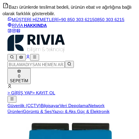
Bazı ürünlerde teslimat bedeli, ürünün ebat ve ağırlığına bağlı
olarak farklılık gösterebilir.
v
MÜŞTERİ HİZMETLERİ
+90 850 303 6215
0850 303 6215
RİVİA
HAKKINDA
0
SEPETİM
> GİRİŞ YAP
> KAYIT OL
Güvenlik (CCTV)
Bilgisayar
Veri Depolama
Network
Ürünleri
Görüntü & Ses
Yazıcı & Aks.
Güç & Elektronik