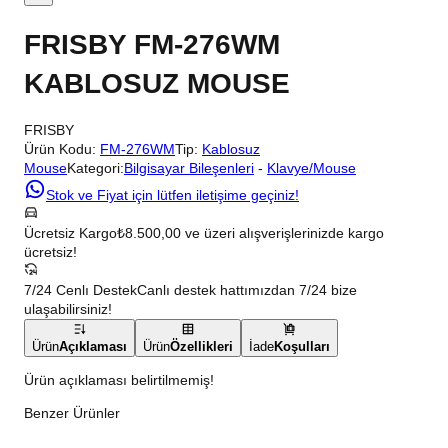
FRISBY FM-276WM
KABLOSUZ MOUSE
FRISBY
Ürün Kodu:
FM-276WM
Tip:
Kablosuz
Mouse
Kategori:
Bilgisayar Bileşenleri
-
Klavye/Mouse
Stok ve Fiyat için lütfen iletişime geçiniz!
Ücretsiz Kargo
₺8.500,00 ve üzeri alışverişlerinizde kargo
ücretsiz!
7/24 Cenlı Destek
Canlı destek hattımızdan 7/24 bize
ulaşabilirsiniz!
Ürün
Açıklaması
Ürün
Özellikleri
İade
Koşulları
Ürün açıklaması belirtilmemiş!
Benzer Ürünler