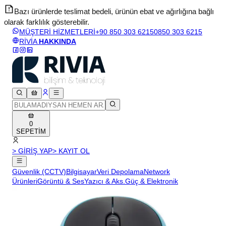
Bazı ürünlerde teslimat bedeli, ürünün ebat ve ağırlığına bağlı
olarak farklılık gösterebilir.
v
MÜŞTERİ HİZMETLERİ
+90 850 303 6215
0850 303 6215
RİVİA
HAKKINDA
0
SEPETİM
> GİRİŞ YAP
> KAYIT OL
Güvenlik (CCTV)
Bilgisayar
Veri Depolama
Network
Ürünleri
Görüntü & Ses
Yazıcı & Aks.
Güç & Elektronik