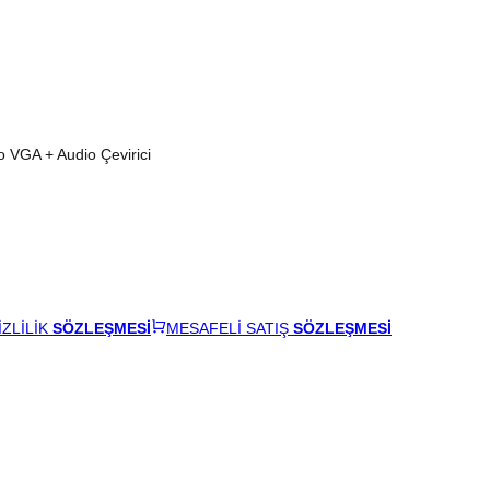
VGA + Audio Çevirici
İZLİLİK
SÖZLEŞMESİ
MESAFELİ SATIŞ
SÖZLEŞMESİ