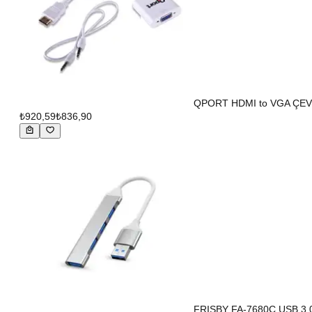
QPORT HDMI to VGA ÇEVİ
₺920,59
₺836,90
FRISBY FA-7680C USB 3.