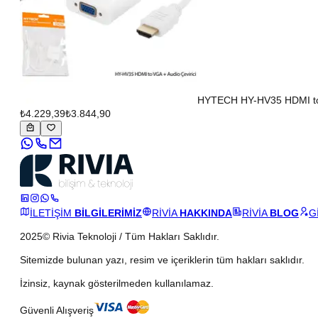
HYTECH HY-HV35 HDMI to 
₺4.229,39
₺3.844,90
İLETİŞİM
BİLGİLERİMİZ
RİVİA
HAKKINDA
RİVİA
BLOG
G
2025© Rivia Teknoloji / Tüm Hakları Saklıdır.
Sitemizde bulunan yazı, resim ve içeriklerin tüm hakları saklıdır.
İzinsiz, kaynak gösterilmeden kullanılamaz.
Güvenli Alışveriş