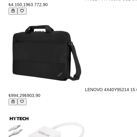
₺4.150,19
₺3.772,90
LENOVO 4X40Y95214 15.6"
₺994,29
₺903,90