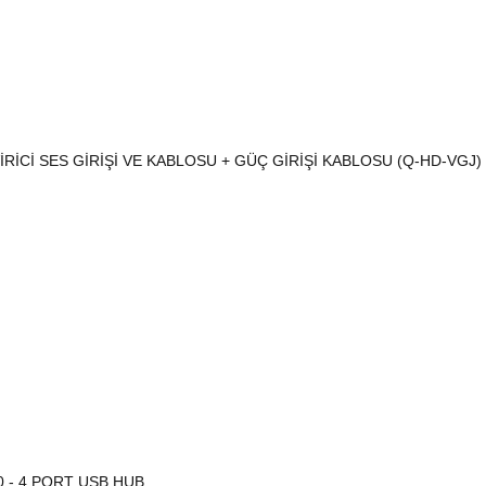
RİCİ SES GİRİŞİ VE KABLOSU + GÜÇ GİRİŞİ KABLOSU (Q-HD-VGJ)
0 - 4 PORT USB HUB