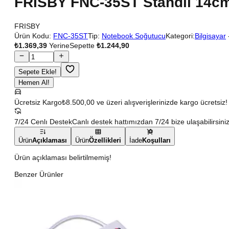
FRISBY FNC-35ST Standlı 14cm
FRISBY
Ürün Kodu:
FNC-35ST
Tip:
Notebook Soğutucu
Kategori:
Bilgisayar
₺1.369,39
Yerine
Sepette
₺1.244,90
Sepete Ekle!
Hemen Al!
Ücretsiz Kargo
₺8.500,00 ve üzeri alışverişlerinizde kargo ücretsiz!
7/24 Cenlı Destek
Canlı destek hattımızdan 7/24 bize ulaşabilirsiniz
Ürün
Açıklaması
Ürün
Özellikleri
İade
Koşulları
Ürün açıklaması belirtilmemiş!
Benzer Ürünler