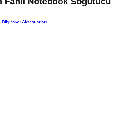
 Fanlı Notebook Soğutucu
-
Bilgisayar Aksesuarları
!