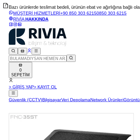
Bazı ürünlerde teslimat bedeli, ürünün ebat ve ağırlığına bağlı olara
MÜŞTERİ HİZMETLERİ
+90 850 303 6215
0850 303 6215
RİVİA
HAKKINDA
0
SEPETİM
> GİRİŞ YAP
> KAYIT OL
Güvenlik (CCTV)
Bilgisayar
Veri Depolama
Network Ürünleri
Görüntü