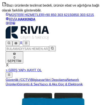
Bazı ürünlerde teslimat bedeli, ürünün ebat ve ağırlığına bağlı
olarak farklılık gösterebilir.
v
MÜŞTERİ HİZMETLERİ
+90 850 303 6215
0850 303 6215
RİVİA
HAKKINDA
0
SEPETİM
> GİRİŞ YAP
> KAYIT OL
Güvenlik (CCTV)
Bilgisayar
Veri Depolama
Network
Ürünleri
Görüntü & Ses
Yazıcı & Aks.
Güç & Elektronik