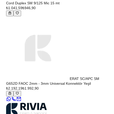
Cord Duplex SM 9/125 Mic 15 mt
₺1.041,59
₺946,90
ERAT SC/APC SM
G652D FAOC 2mm - 3mm Universal Konnektör Yeşil
₺2.192,19
₺1.992,90