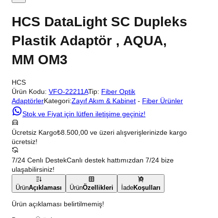
HCS DataLight SC Dupleks
Plastik Adaptör , AQUA,
MM OM3
HCS
Ürün Kodu:
VFO-22211A
Tip:
Fiber Optik
Adaptörler
Kategori:
Zayıf Akım & Kabinet
-
Fiber Ürünler
Stok ve Fiyat için lütfen iletişime geçiniz!
Ücretsiz Kargo
₺8.500,00 ve üzeri alışverişlerinizde kargo
ücretsiz!
7/24 Cenlı Destek
Canlı destek hattımızdan 7/24 bize
ulaşabilirsiniz!
Ürün
Açıklaması
Ürün
Özellikleri
İade
Koşulları
Ürün açıklaması belirtilmemiş!