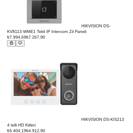
HIKVISION DS-
KV8113-WME1 Tekli IP Intercom Zil Paneli
₺7.994,69
₺7.267,90
HIKVISION DS-KIS213
4 telli HD Kitleri
₺5.404,19
₺4.912,90