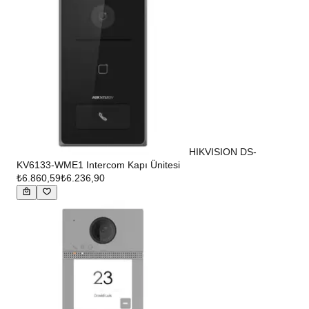
HIKVISION DS-
KV6133-WME1 Intercom Kapı Ünitesi
₺6.860,59
₺6.236,90