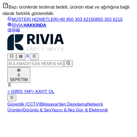
Bazı ürünlerde teslimat bedeli, ürünün ebat ve ağırlığına bağlı
olarak farklılık gösterebilir.
v
MÜŞTERİ HİZMETLERİ
+90 850 303 6215
0850 303 6215
RİVİA
HAKKINDA
0
SEPETİM
> GİRİŞ YAP
> KAYIT OL
Güvenlik (CCTV)
Bilgisayar
Veri Depolama
Network
Ürünleri
Görüntü & Ses
Yazıcı & Aks.
Güç & Elektronik