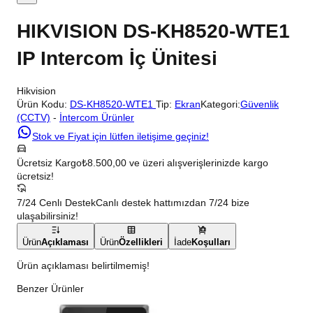
HIKVISION DS-KH8520-WTE1
IP Intercom İç Ünitesi
Hikvision
Ürün Kodu:
DS-KH8520-WTE1
Tip:
Ekran
Kategori:
Güvenlik
(CCTV)
-
İntercom Ürünler
Stok ve Fiyat için lütfen iletişime geçiniz!
Ücretsiz Kargo
₺8.500,00 ve üzeri alışverişlerinizde kargo
ücretsiz!
7/24 Cenlı Destek
Canlı destek hattımızdan 7/24 bize
ulaşabilirsiniz!
Ürün
Açıklaması
Ürün
Özellikleri
İade
Koşulları
Ürün açıklaması belirtilmemiş!
Benzer Ürünler