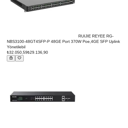
RUIJIE REYEE RG-
NBS3100-48GT4SFP-P 48GE Port 370W Poe,4GE SFP Uplink
Yönetilebil
₺32.050,59
₺29.136,90