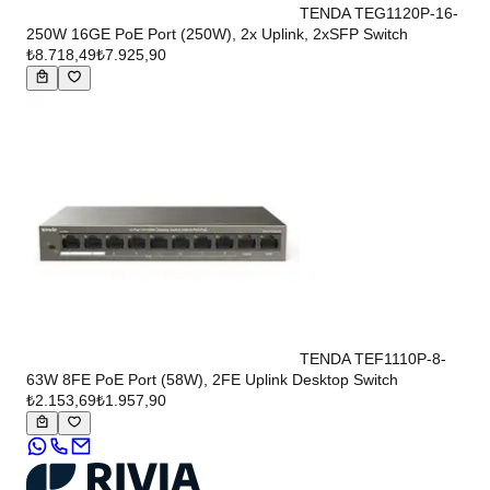
TENDA TEG1120P-16-
250W 16GE PoE Port (250W), 2x Uplink, 2xSFP Switch
₺8.718,49
₺7.925,90
TENDA TEF1110P-8-
63W 8FE PoE Port (58W), 2FE Uplink Desktop Switch
₺2.153,69
₺1.957,90