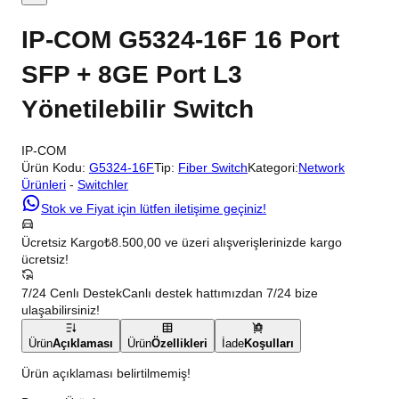
IP-COM G5324-16F 16 Port
SFP + 8GE Port L3
Yönetilebilir Switch
IP-COM
Ürün Kodu:
G5324-16F
Tip:
Fiber Switch
Kategori:
Network
Ürünleri
-
Switchler
Stok ve Fiyat için lütfen iletişime geçiniz!
Ücretsiz Kargo
₺8.500,00 ve üzeri alışverişlerinizde kargo
ücretsiz!
7/24 Cenlı Destek
Canlı destek hattımızdan 7/24 bize
ulaşabilirsiniz!
Ürün
Açıklaması
Ürün
Özellikleri
İade
Koşulları
Ürün açıklaması belirtilmemiş!