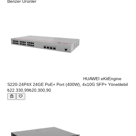
Benzer Ürünler
HUAWEI eKitEngine
S220-24P4X 24GE PoE+ Port (400W), 4x10G SFP+ Yönetilebil
₺22.330,99
₺20.300,90