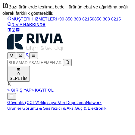
Bazı ürünlerde teslimat bedeli, ürünün ebat ve ağırlığına bağlı
olarak farklılık gösterebilir.
v
MÜŞTERİ HİZMETLERİ
+90 850 303 6215
0850 303 6215
RİVİA
HAKKINDA
0
SEPETİM
> GİRİŞ YAP
> KAYIT OL
Güvenlik (CCTV)
Bilgisayar
Veri Depolama
Network
Ürünleri
Görüntü & Ses
Yazıcı & Aks.
Güç & Elektronik