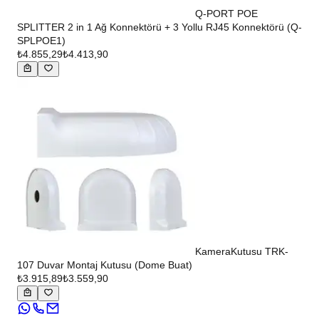
Q-PORT POE
SPLITTER 2 in 1 Ağ Konnektörü + 3 Yollu RJ45 Konnektörü (Q-
SPLPOE1)
₺4.855,29
₺4.413,90
KameraKutusu TRK-
107 Duvar Montaj Kutusu (Dome Buat)
₺3.915,89
₺3.559,90