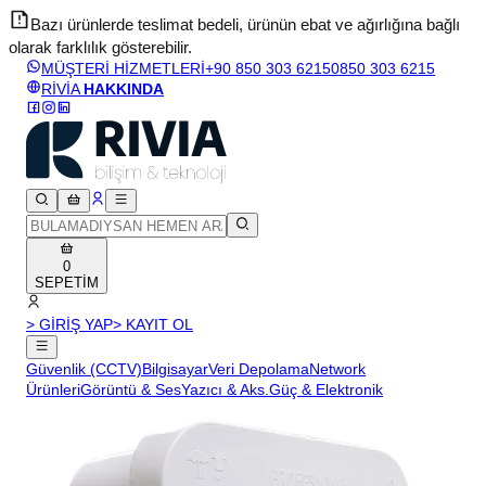
Bazı ürünlerde teslimat bedeli, ürünün ebat ve ağırlığına bağlı
olarak farklılık gösterebilir.
v
MÜŞTERİ HİZMETLERİ
+90 850 303 6215
0850 303 6215
RİVİA
HAKKINDA
0
SEPETİM
> GİRİŞ YAP
> KAYIT OL
Güvenlik (CCTV)
Bilgisayar
Veri Depolama
Network
Ürünleri
Görüntü & Ses
Yazıcı & Aks.
Güç & Elektronik