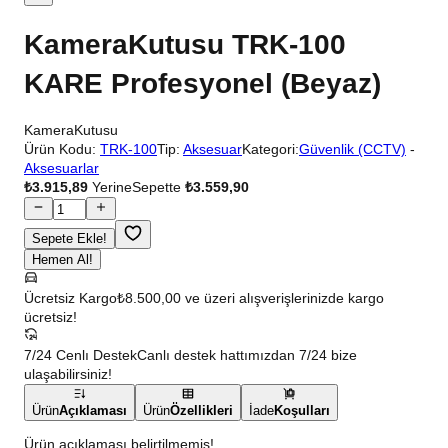
KameraKutusu TRK-100
KARE Profesyonel (Beyaz)
KameraKutusu
Ürün Kodu:
TRK-100
Tip:
Aksesuar
Kategori:
Güvenlik (CCTV)
-
Aksesuarlar
₺3.915,89
Yerine
Sepette
₺3.559,90
Sepete Ekle!
Hemen Al!
Ücretsiz Kargo
₺8.500,00 ve üzeri alışverişlerinizde kargo
ücretsiz!
7/24 Cenlı Destek
Canlı destek hattımızdan 7/24 bize
ulaşabilirsiniz!
Ürün
Açıklaması
Ürün
Özellikleri
İade
Koşulları
Ürün açıklaması belirtilmemiş!