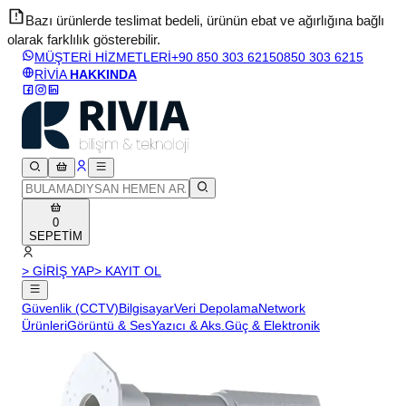
Bazı ürünlerde teslimat bedeli, ürünün ebat ve ağırlığına bağlı
olarak farklılık gösterebilir.
v
MÜŞTERİ HİZMETLERİ
+90 850 303 6215
0850 303 6215
RİVİA
HAKKINDA
0
SEPETİM
> GİRİŞ YAP
> KAYIT OL
Güvenlik (CCTV)
Bilgisayar
Veri Depolama
Network
Ürünleri
Görüntü & Ses
Yazıcı & Aks.
Güç & Elektronik