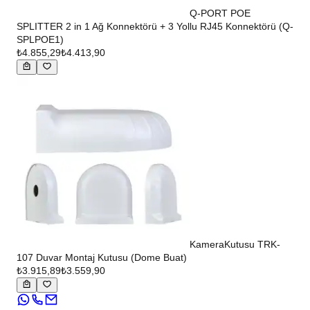
Q-PORT POE
SPLITTER 2 in 1 Ağ Konnektörü + 3 Yollu RJ45 Konnektörü (Q-
SPLPOE1)
₺4.855,29
₺4.413,90
KameraKutusu TRK-
107 Duvar Montaj Kutusu (Dome Buat)
₺3.915,89
₺3.559,90