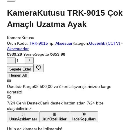
KameraKutusu TRK-9015 Çok
Amaçlı Uzatma Ayak
KameraKutusu
Ürün Kodu:
TRK-9015
Tip:
Aksesuar
Kategori:
Güvenlik (CCTV)
-
Aksesuarlar
₺939,29
Yerine
Sepette
₺853,90
Sepete Ekle!
Hemen Al!
Ücretsiz Kargo
₺8.500,00 ve üzeri alışverişlerinizde kargo
ücretsiz!
7/24 Cenlı Destek
Canlı destek hattımızdan 7/24 bize
ulaşabilirsiniz!
Ürün
Açıklaması
Ürün
Özellikleri
İade
Koşulları
Ürün açıklaması belirtilmemiş!