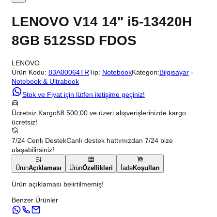
LENOVO V14 14" i5-13420H
8GB 512SSD FDOS
LENOVO
Ürün Kodu:
83A00064TR
Tip:
Notebook
Kategori:
Bilgisayar
-
Notebook & Ultrabook
Stok ve Fiyat için lütfen iletişime geçiniz!
Ücretsiz Kargo
₺8.500,00 ve üzeri alışverişlerinizde kargo
ücretsiz!
7/24 Cenlı Destek
Canlı destek hattımızdan 7/24 bize
ulaşabilirsiniz!
Ürün
Açıklaması
Ürün
Özellikleri
İade
Koşulları
Ürün açıklaması belirtilmemiş!
Benzer Ürünler