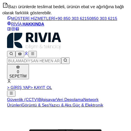
Bazı ürünlerde teslimat bedeli, ürünün ebat ve ağırlığına bağlı
olarak farklılık gösterebilir.
v
MÜŞTERİ HİZMETLERİ
+90 850 303 6215
0850 303 6215
RİVİA
HAKKINDA
0
SEPETİM
> GİRİŞ YAP
> KAYIT OL
Güvenlik (CCTV)
Bilgisayar
Veri Depolama
Network
Ürünleri
Görüntü & Ses
Yazıcı & Aks.
Güç & Elektronik