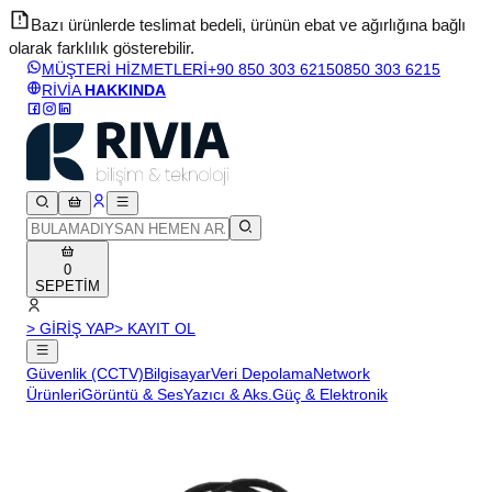
Bazı ürünlerde teslimat bedeli, ürünün ebat ve ağırlığına bağlı
olarak farklılık gösterebilir.
v
MÜŞTERİ HİZMETLERİ
+90 850 303 6215
0850 303 6215
RİVİA
HAKKINDA
0
SEPETİM
> GİRİŞ YAP
> KAYIT OL
Güvenlik (CCTV)
Bilgisayar
Veri Depolama
Network
Ürünleri
Görüntü & Ses
Yazıcı & Aks.
Güç & Elektronik