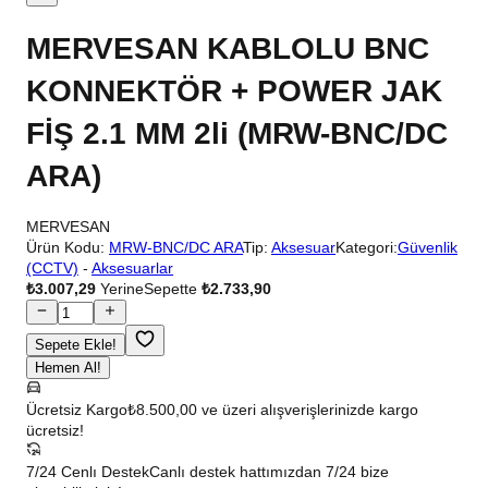
MERVESAN KABLOLU BNC
KONNEKTÖR + POWER JAK
FİŞ 2.1 MM 2li (MRW-BNC/DC
ARA)
MERVESAN
Ürün Kodu:
MRW-BNC/DC ARA
Tip:
Aksesuar
Kategori:
Güvenlik
(CCTV)
-
Aksesuarlar
₺3.007,29
Yerine
Sepette
₺2.733,90
Sepete Ekle!
Hemen Al!
Ücretsiz Kargo
₺8.500,00 ve üzeri alışverişlerinizde kargo
ücretsiz!
7/24 Cenlı Destek
Canlı destek hattımızdan 7/24 bize