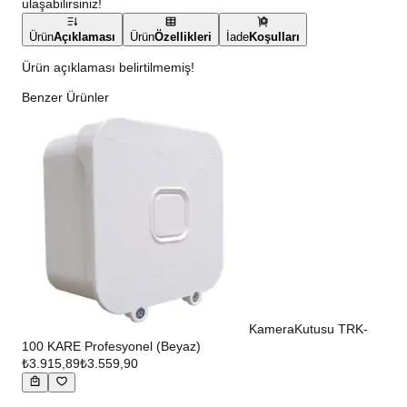
ulaşabilirsiniz!
Ürün
Açıklaması
Ürün
Özellikleri
İade
Koşulları
Ürün açıklaması belirtilmemiş!
Benzer Ürünler
KameraKutusu TRK-
100 KARE Profesyonel (Beyaz)
₺3.915,89
₺3.559,90