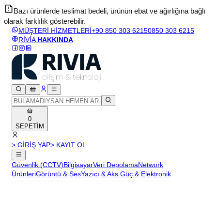
Bazı ürünlerde teslimat bedeli, ürünün ebat ve ağırlığına bağlı
olarak farklılık gösterebilir.
v
MÜŞTERİ HİZMETLERİ
+90 850 303 6215
0850 303 6215
RİVİA
HAKKINDA
0
SEPETİM
> GİRİŞ YAP
> KAYIT OL
Güvenlik (CCTV)
Bilgisayar
Veri Depolama
Network
Ürünleri
Görüntü & Ses
Yazıcı & Aks.
Güç & Elektronik