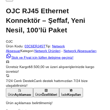
OJC RJ45 Ethernet
Konnektör – Şeffaf, Yeni
Nesil, 100’lü Paket
OJC
Ürün Kodu:
03C6ERJ45T
Tip:
Network
Aksesuar
Kategori:
Network Ürünleri
-
Network Aksesuarları
Stok ve Fiyat için lütfen iletişime geçiniz!
Ücretsiz Kargo
₺8.500,00 ve üzeri alışverişlerinizde kargo
ücretsiz!
7/24 Cenlı Destek
Canlı destek hattımızdan 7/24 bize
ulaşabilirsiniz!
Ürün
Açıklaması
Ürün
Özellikleri
İade
Koşulları
Ürün açıklaması belirtilmemiş!