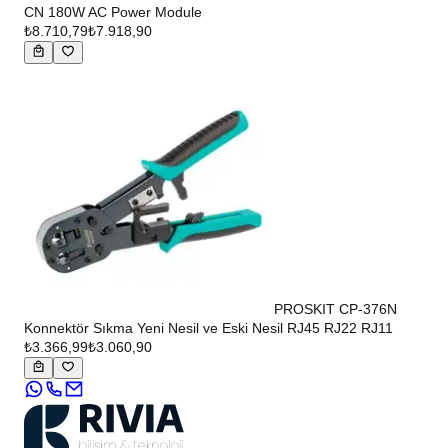
CN 180W AC Power Module
₺8.710,79
₺7.918,90
PROSKIT CP-376N
Konnektör Sıkma Yeni Nesil ve Eski Nesil RJ45 RJ22 RJ11
₺3.366,99
₺3.060,90