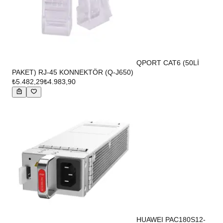
QPORT CAT6 (50Lİ
PAKET) RJ-45 KONNEKTÖR (Q-J650)
₺5.482,29
₺4.983,90
HUAWEI PAC180S12-