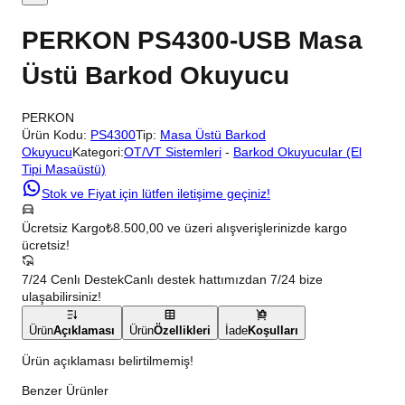
PERKON PS4300-USB Masa
Üstü Barkod Okuyucu
PERKON
Ürün Kodu:
PS4300
Tip:
Masa Üstü Barkod
Okuyucu
Kategori:
OT/VT Sistemleri
-
Barkod Okuyucular (El
Tipi Masaüstü)
Stok ve Fiyat için lütfen iletişime geçiniz!
Ücretsiz Kargo
₺8.500,00 ve üzeri alışverişlerinizde kargo
ücretsiz!
7/24 Cenlı Destek
Canlı destek hattımızdan 7/24 bize
ulaşabilirsiniz!
Ürün
Açıklaması
Ürün
Özellikleri
İade
Koşulları
Ürün açıklaması belirtilmemiş!
Benzer Ürünler