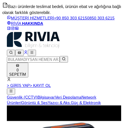
Bazı ürünlerde teslimat bedeli, ürünün ebat ve ağırlığına bağlı
olarak farklılık gösterebilir.
v
MÜŞTERİ HİZMETLERİ
+90 850 303 6215
0850 303 6215
RİVİA
HAKKINDA
0
SEPETİM
> GİRİŞ YAP
> KAYIT OL
Güvenlik (CCTV)
Bilgisayar
Veri Depolama
Network
Ürünleri
Görüntü & Ses
Yazıcı & Aks.
Güç & Elektronik