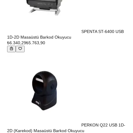
SPENTA ST-6400 USB
1D-2D Masaüstü Barkod Okuyucu
₺6.340,29
₺5.763,90
PERKON Q22 USB 1D-
2D (Karekod) Masaüstü Barkod Okuyucu