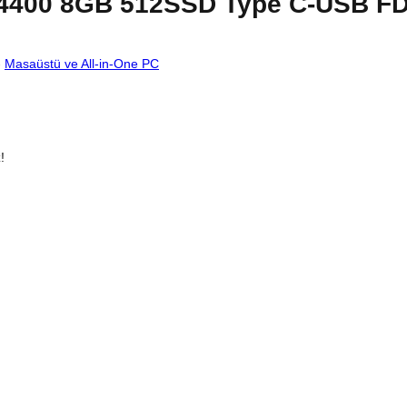
14400 8GB 512SSD Type C-USB F
-
Masaüstü ve All-in-One PC
!