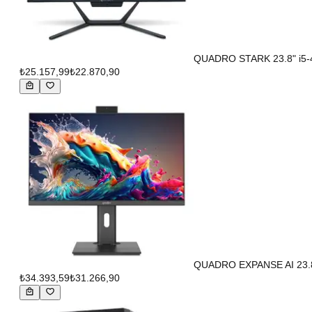
QUADRO STARK 23.8" i5
₺25.157,99
₺22.870,90
QUADRO EXPANSE AI 23.8"
₺34.393,59
₺31.266,90