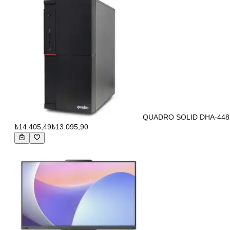
QUADRO SOLID DHA-4482
₺14.405,49
₺13.095,90