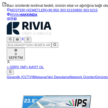
Bazı ürünlerde teslimat bedeli, ürünün ebat ve ağırlığına bağlı olara
MÜŞTERİ HİZMETLERİ
+90 850 303 6215
0850 303 6215
RİVİA
HAKKINDA
0
SEPETİM
> GİRİŞ YAP
> KAYIT OL
Güvenlik (CCTV)
Bilgisayar
Veri Depolama
Network Ürünleri
Görüntü