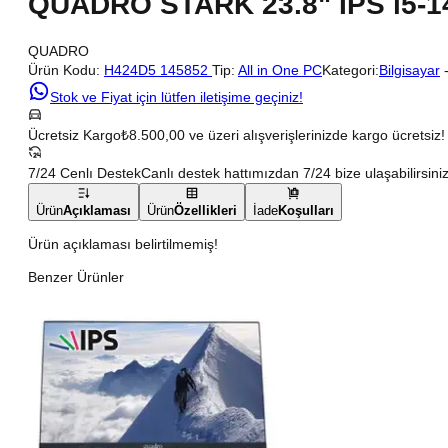
QUADRO STARK 23.8" IPS i5-
QUADRO
Ürün Kodu:
H424D5 145852
Tip:
All in One PC
Kategori:
Bilgisayar
Stok ve Fiyat için lütfen iletişime geçiniz!
Ücretsiz Kargo
₺8.500,00 ve üzeri alışverişlerinizde kargo ücretsiz!
7/24 Cenlı Destek
Canlı destek hattımızdan 7/24 bize ulaşabilirsiniz
Ürün
Açıklaması
Ürün
Özellikleri
İade
Koşulları
Ürün açıklaması belirtilmemiş!
Benzer Ürünler