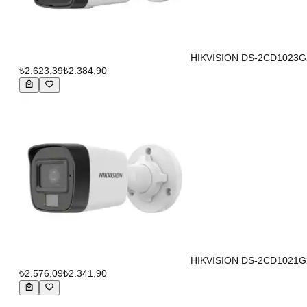
HIKVISION DS-2CD1023G2-LI
₺2.623,39
₺2.384,90
HIKVISION DS-2CD1021G2-LI
₺2.576,09
₺2.341,90