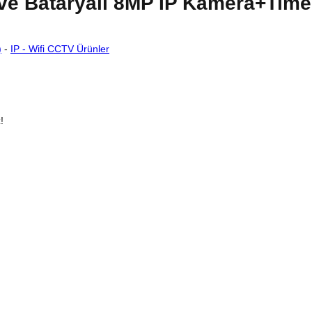
ve Bataryalı 8MP IP Kamera+Tim
)
-
IP - Wifi CCTV Ürünler
!