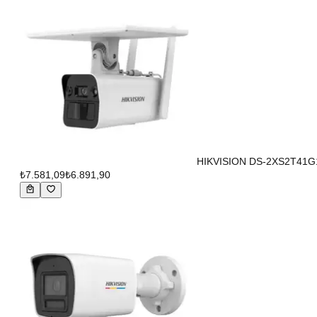
HIKVISION DS-2XS2T41G1
₺7.581,09
₺6.891,90