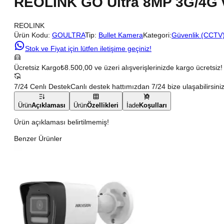
REOLINK GO Ultra 8MP 3G/4G 
REOLINK
Ürün Kodu:
GOULTRA
Tip:
Bullet Kamera
Kategori:
Güvenlik (CCTV
Stok ve Fiyat için lütfen iletişime geçiniz!
Ücretsiz Kargo
₺8.500,00 ve üzeri alışverişlerinizde kargo ücretsiz!
7/24 Cenlı Destek
Canlı destek hattımızdan 7/24 bize ulaşabilirsiniz
Ürün
Açıklaması
Ürün
Özellikleri
İade
Koşulları
Ürün açıklaması belirtilmemiş!
Benzer Ürünler