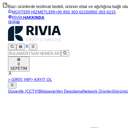
Bazı ürünlerde teslimat bedeli, ürünün ebat ve ağırlığına bağlı olara
MÜŞTERİ HİZMETLERİ
+90 850 303 6215
0850 303 6215
RİVİA
HAKKINDA
0
SEPETİM
> GİRİŞ YAP
> KAYIT OL
Güvenlik (CCTV)
Bilgisayar
Veri Depolama
Network Ürünleri
Görüntü